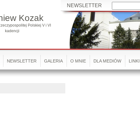
NEWSLETTER
niew Kozak
zeczypospolitej Polskiej V i VI
kadencji
NEWSLETTER
GALERIA
O MNIE
DLA MEDIÓW
LINKI