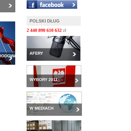
POLSKI DŁUG
2 440 890 612 675
zł
AFERY
ARODOWA
WYBORY 2011
W MEDIACH