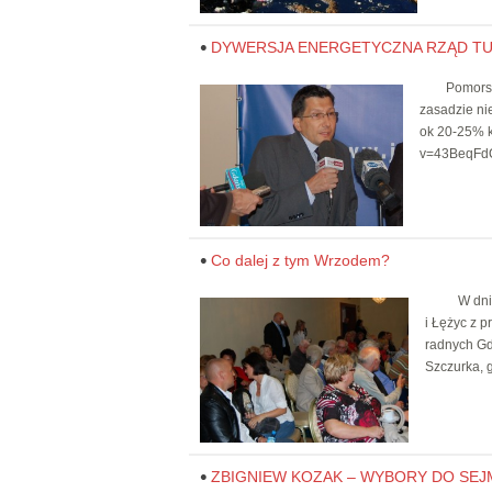
DYWERSJA ENERGETYCZNA RZĄD T
Pomorscy p
zasadzie ni
ok 20-25% k
v=43BeqF
Co dalej z tym Wrzodem?
W dniu 19
i Łężyc z 
radnych Gd
Szczurka, 
ZBIGNIEW KOZAK – WYBORY DO SEJ