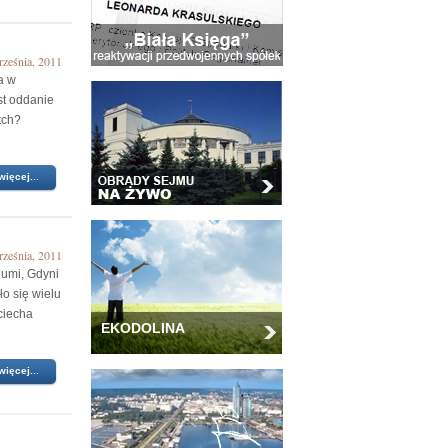
rześnia, 2011
a w
st oddanie
tch?
więcej...
rześnia, 2011
umi, Gdyni
o się wielu
ciecha
EKODOLINA
więcej...