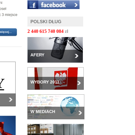
ni
oseł
 3 miejsce
POLSKI DŁUG
2 440 615 742 805
zł
więcej...
AFERY
WYBORY 2011
W MEDIACH