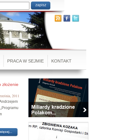
PRACA W SEJMIE
KONTAKT
 złożenie
rześnia, 2011
 Andrzejem
i „Programu
ym
więcej...