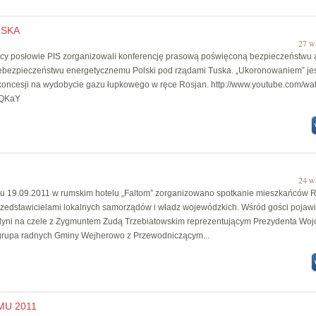
USKA
27 w
osłowie PIS zorganizowali konferencję prasową poświęconą bezpieczeństwu 
ebezpieczeństwu energetycznemu Polski pod rządami Tuska. „Ukoronowaniem” je
oncesji na wydobycie gazu łupkowego w ręce Rosjan. http://www.youtube.com/wa
dQKaY
24 w
.09.2011 w rumskim hotelu „Faltom” zorganizowano spotkanie mieszkańców R
przedstawicielami lokalnych samorządów i władz wojewódzkich. Wśród gości pojawił
yni na czele z Zygmuntem Zudą Trzebiatowskim reprezentującym Prezydenta Woj
grupa radnych Gminy Wejherowo z Przewodniczącym...
MU 2011