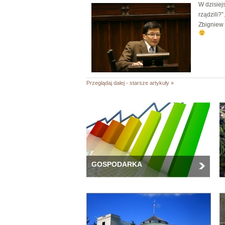
W dzisiej
rządzili?
Zbigniew 
Przeglądaj dalej - starsze artykuły »
GOSPODARKA