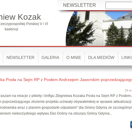
NEWSLETTER
niew Kozak
zeczypospolitej Polskiej V i VI
kadencji
NEWSLETTER
GALERIA
O MNIE
DLA MEDIÓW
LINKI
Kozaka Posła na Sejm RP z Posłem Andrzejem Jaworskim poprzedzającego
29 w
m na relacje z pikiety i brifigu Zbigniewa Kozaka Posła na Sejm RP z Posłem
 poprzedzającego złożenie projektu uchwały obywatelskiej w sprawie aktualizacj
środowiska wraz z planem gospodarki odpadami” dla Gminy Gdynia ze szczególn
eniem niekorzystnego wpływu Eko Doliny na obszary Gminy Gdynia...