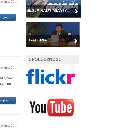
rześnia, 2011
SESJA RADY MIASTA
więcej...
GALERIA
SPOŁECZNOŚĆ
rześnia, 2011
olityków
inwestor
więcej...
rześnia, 2011