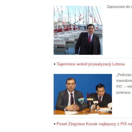
Zapraszam do o
Tajemnice wokół prywatyzacji Lotosu
„Podczas 
inwestore
PO”. – mó
powraca.
Poseł Zbigniew Kozak najlepszy z PiS 