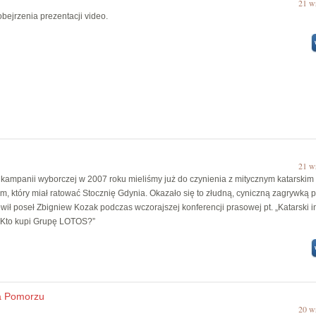
21 w
bejrzenia prezentacji video.
21 w
kampanii wyborczej w 2007 roku mieliśmy już do czynienia z mitycznym katarskim
m, który miał ratować Stocznię Gdynia. Okazało się to złudną, cyniczną zagrywką p
wił poseł Zbigniew Kozak podczas wczorajszej konferencji prasowej pt. „Katarski 
 Kto kupi Grupę LOTOS?”
na Pomorzu
20 w