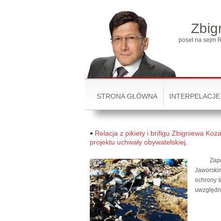
Zbig
poseł na sejm R
STRONA GŁÓWNA
INTERPELACJE
Relacja z pikiety i brifigu Zbigniewa 
projektu uchwały obywatelskiej.
Zaprasza
Jaworskim
ochrony 
uwzględni