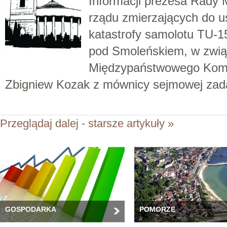
Informacji prezesa Rady 
rządu zmierzających do us
katastrofy samolotu TU-1
pod Smoleńskiem, w związ
Międzypaństwowego Komit
Zbigniew Kozak z mównicy sejmowej za
Przeglądaj dalej - starsze artykuły »
GOSPODARKA
POMORZE