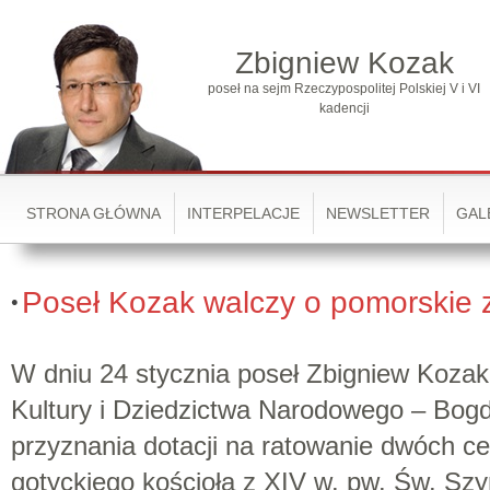
Zbigniew Kozak
poseł na sejm Rzeczypospolitej Polskiej V i VI
kadencji
STRONA GŁÓWNA
INTERPELACJE
NEWSLETTER
GAL
Poseł Kozak walczy o pomorskie z
W dniu 24 stycznia poseł Zbigniew Kozak
Kultury i Dziedzictwa Narodowego – Bog
przyznania dotacji na ratowanie dwóch 
gotyckiego kościoła z XIV w. pw. Św. Sz