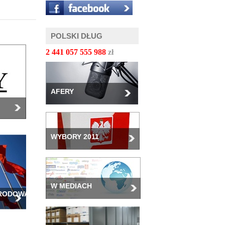
POLSKI DŁUG
2 441 057 558 027
zł
AFERY
WYBORY 2011
W MEDIACH
ARODOWA