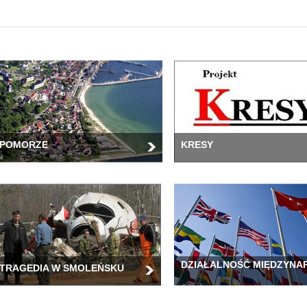
POMORZE
KRESY
DZIAŁALNOŚĆ MIĘDZYN
TRAGEDIA W SMOLEŃSKU