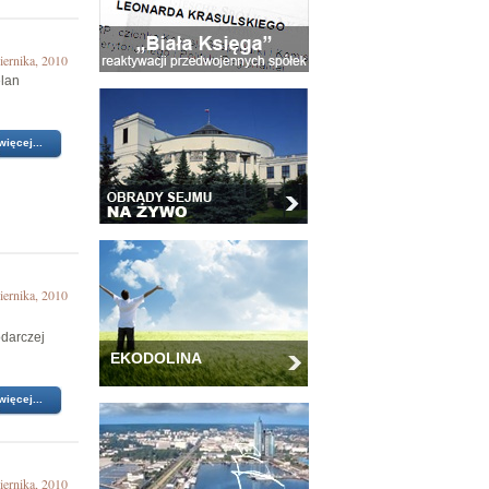
iernika, 2010
elan
więcej...
iernika, 2010
odarczej
EKODOLINA
więcej...
iernika, 2010