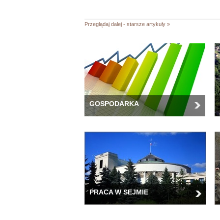
Przeglądaj dalej - starsze artykuły »
GOSPODARKA
PRACA W SEJMIE