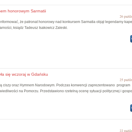
onem honorowym Sarmatii
26 paźdz
nformować, że patronat honorowy nad konkursem Sarmatia objął legendarny kap
arności, ksiądz Tadeusz Isakowicz Zaleski.
yła się wczoraj w Gdańsku
25 paźdz
utą ciszy oraz Hymnem Narodowym. Podczas konwencji zaprezentowano program
edliwości na Pomorzu. Przedstawiono rzetelną ocenę sytuacji politycznej i gosp
22 paźdz