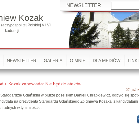
NEWSLETTER
niew Kozak
zeczypospolitej Polskiej V i VI
kadencji
NEWSLETTER
GALERIA
O MNIE
DLA MEDIÓW
LINKI
du. Kozak zapowiada: Nie będzie ataków
27 paźdz
 Starogardzie Gdańskim w biurze poselskim Danieli Chrapkiewicz, odbyło się spot
ndydata na prezydenta Starogardu Gdańskiego Zbigniewa Kozaka z kandydatami 
na radnych w tym mieście.