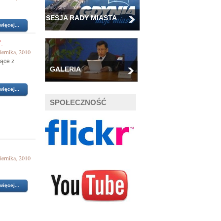
SESJA RADY MIASTA
więcej...
.
iernika, 2010
nące z
GALERIA
więcej...
SPOŁECZNOŚĆ
iernika, 2010
więcej...