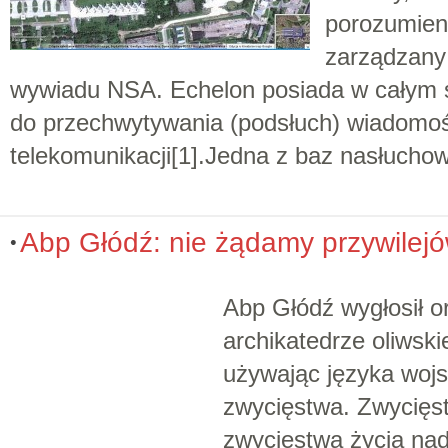
porozumie
zarządzany
wywiadu NSA. Echelon posiada w całym ś
do przechwytywania (podsłuch) wiadomoś
telekomunikacji[1].Jedna z baz nasłuchow
Abp Głódź: nie żądamy przywilejó
Abp Głódź wygłosił o
archikatedrze oliwsk
używając języka wo
zwycięstwa. Zwycięs
zwycięstwa życia na