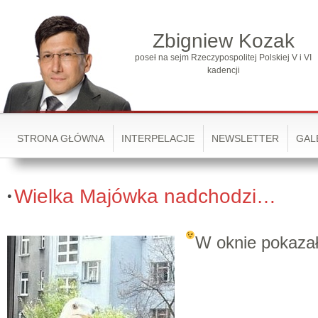
Zbigniew Kozak
poseł na sejm Rzeczypospolitej Polskiej V i VI
kadencji
STRONA GŁÓWNA
INTERPELACJE
NEWSLETTER
GAL
Wielka Majówka nadchodzi…
W oknie pokazało