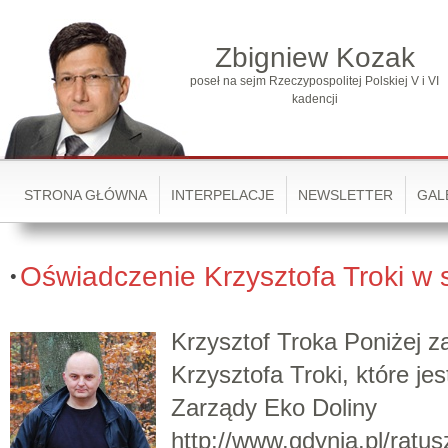
Zbigniew Kozak
poseł na sejm Rzeczypospolitej Polskiej V i VI
kadencji
STRONA GŁÓWNA
INTERPELACJE
NEWSLETTER
GAL
Oświadczenie Krzysztofa Troki w 
Krzysztof Troka Poniżej 
Krzysztofa Troki, które j
Zarządy Eko Doliny
http://www.gdynia.pl/rat