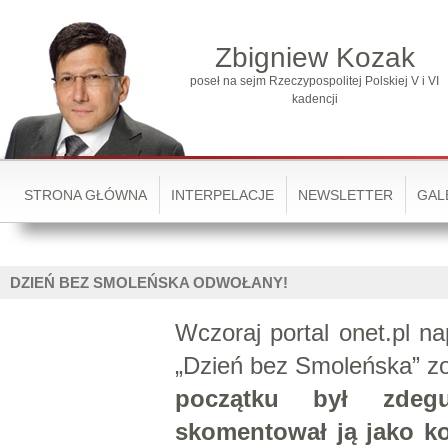
Zbigniew Kozak
poseł na sejm Rzeczypospolitej Polskiej V i VI
kadencji
STRONA GŁÓWNA
INTERPELACJE
NEWSLETTER
GAL
DZIEŃ BEZ SMOLEŃSKA ODWOŁANY!
Wczoraj portal onet.pl na
„Dzień bez Smoleńska” z
początku był zdegu
skomentował ją jako ko