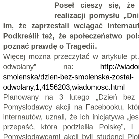
Poseł cieszy się, że 
realizacji pomysłu „Dn
im, że zaprzestali wciągać interna
Podkreślił też, że społeczeństwo pol
poznać prawdę o Tragedii.
Więcej można przeczytać w artykule pt
odwołany” na:
http://wiado
smolenska/dzien-bez-smolenska-zostal-
odwolany,1,4156203,wiadomosc.html
Planowany na 3 lutego „Dzień bez 
Pomysłodawcy akcji na Facebooku, któr
internautów, uznali, że ich inicjatywa „j
przepaść, która podzieliła Polskę”, i 
Pomysłodawcami akcji byli studenci Pio