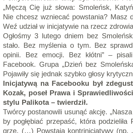
„Męczą Cię już słowa: Smoleńsk, Katyń,
Nie chcesz wzniecać powstania? Masz 
Weź udział w inicjatywie na rzecz zdrowi
Ogłośmy 3 lutego dniem bez Smoleńsk
stało. Bez myślenia o tym. Bez sprawdz
opinii. Bez emocji. Bez kłótni” – pisa
Facebook. Grupa „Dzień bez Smoleńska
Pojawiły się jednak szybko głosy krytyczn
Inicjatywą na Facebooku był zdegus
Kozak, poseł Prawa i Sprawiedliwości
stylu Palikota – twierdził.
Twórcy postanowili usunąć akcję. „Nasza 
by pogłębiać przepaść, która podzieliła
grze. (…) Powstają kontrinicjatywy (np.