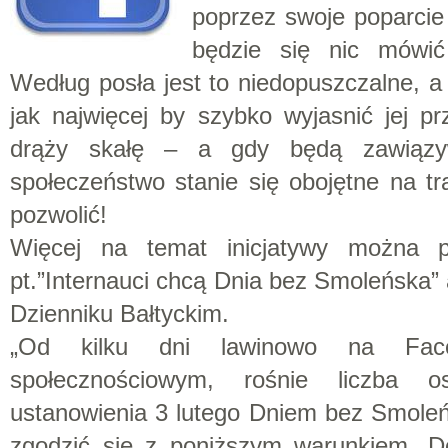
poprzez swoje poparcie
będzie się nic mówić
Według posła jest to niedopuszczalne, a
jak najwięcej by szybko wyjasnić jej p
drąży skałę – a gdy będą zawiązyw
społeczeństwo stanie się obojętne na t
pozwolić!
Więcej na temat inicjatywy można p
pt.”Internauci chcą Dnia bez Smoleńska
Dzienniku Bałtyckim.
„Od kilku dni lawinowo na Faceb
społecznościowym, rośnie liczba os
ustanowienia 3 lutego Dniem bez Smoleń
zgodzić się z poniższym warunkiem. D