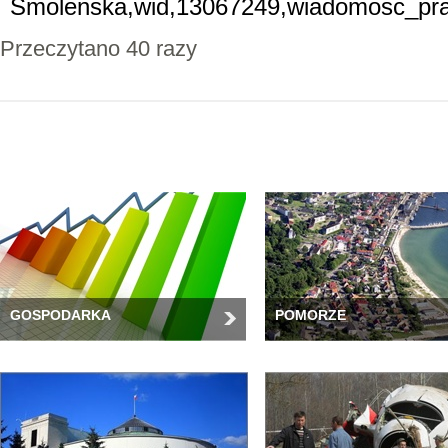
Smolenska,wid,13067249,wiadomosc_pra
Przeczytano 40 razy
GOSPODARKA
POMORZE