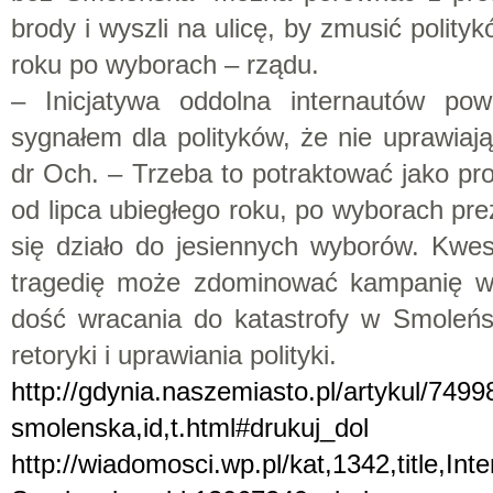
brody i wyszli na ulicę, by zmusić polity
roku po wyborach – rządu.
– Inicjatywa oddolna internautów po
sygnałem dla polityków, że nie uprawiają
dr Och. – Trzeba to potraktować jako pro
od lipca ubiegłego roku, po wyborach prez
się działo do jesiennych wyborów. Kwes
tragedię może zdominować kampanię wy
dość wracania do katastrofy w Smoleńs
retoryki i uprawiania polityki.
http://gdynia.naszemiasto.pl/artykul/7499
smolenska,id,t.html#drukuj_dol
http://wiadomosci.wp.pl/kat,1342,title,Int