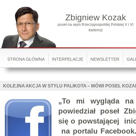
Zbigniew Kozak
poseł na sejm Rzeczypospolitej Polskiej V i VI
kadencji
STRONA GŁÓWNA
INTERPELACJE
NEWSLETTER
GAL
KOLEJNA AKCJA W STYLU PALIKOTA – MÓWI POSEŁ KOZA
„To mi wygląda na 
powiedział poseł Zb
się o powstającej ini
na portalu Facebook