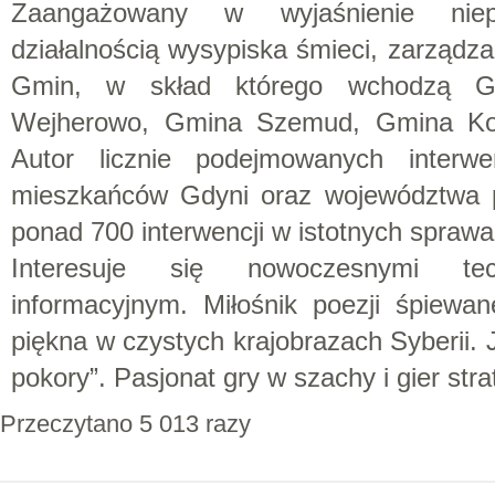
Zaangażowany w wyjaśnienie niep
działalnością wysypiska śmieci, zarząd
Gmin, w skład którego wchodzą Gd
Wejherowo, Gmina Szemud, Gmina K
Autor licznie podejmowanych interwen
mieszkańców Gdyni oraz województwa p
ponad 700 interwencji w istotnych sprawac
Interesuje się nowoczesnymi tech
informacyjnym. Miłośnik poezji śpiewa
piękna w czystych krajobrazach Syberii. 
pokory”. Pasjonat gry w szachy i gier st
Przeczytano 5 013 razy