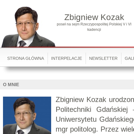
Zbigniew Kozak
poseł na sejm Rzeczypospolitej Polskiej V i VI
kadencji
STRONA GŁÓWNA
INTERPELACJE
NEWSLETTER
GAL
O MNIE
Zbigniew Kozak urodzon
Politechniki Gdańskiej 
Uniwersytetu Gdańskieg
mgr politolog. Przez wie