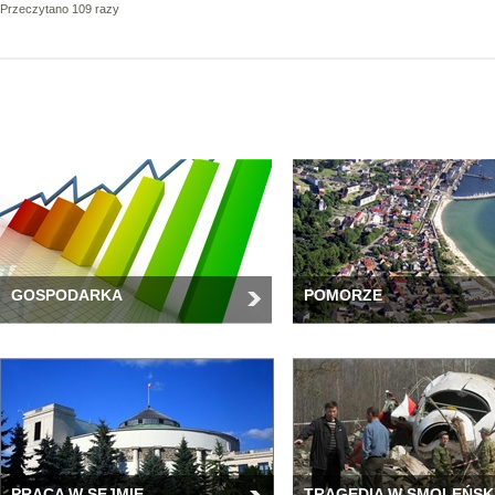
Przeczytano 109 razy
GOSPODARKA
POMORZE
PRACA W SEJMIE
TRAGEDIA W SMOLEŃSK