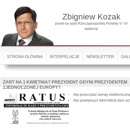
Zbigniew Kozak
poseł na sejm Rzeczypospolitej Polskiej V i VI
kadencji
STRONA GŁÓWNA
INTERPELACJE
NEWSLETTER
GAL
ŻART NA 1 KWIETNIA? PREZYDENT GDYNI PREZYDENTEM
ZJEDNOCZONEJ EUROPY?
Aby przeczytać wersję elektroniczną 
Aby powiększyć tekst kliknij dwa ra