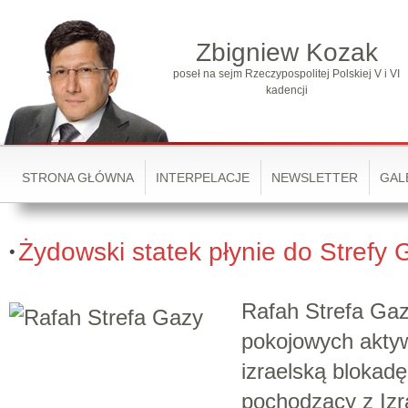
Zbigniew Kozak
poseł na sejm Rzeczypospolitej Polskiej V i VI
kadencji
STRONA GŁÓWNA
INTERPELACJE
NEWSLETTER
GAL
Żydowski statek płynie do Strefy 
Rafah Strefa Ga
pokojowych akty
izraelską blokadę
pochodzący z Izr