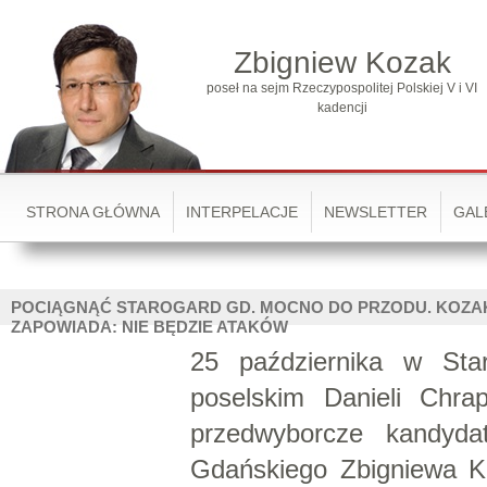
Zbigniew Kozak
poseł na sejm Rzeczypospolitej Polskiej V i VI
kadencji
STRONA GŁÓWNA
INTERPELACJE
NEWSLETTER
GAL
POCIĄGNĄĆ STAROGARD GD. MOCNO DO PRZODU. KOZA
ZAPOWIADA: NIE BĘDZIE ATAKÓW
25 października w Sta
poselskim Danieli Chrap
przedwyborcze kandyda
Gdańskiego Zbigniewa 