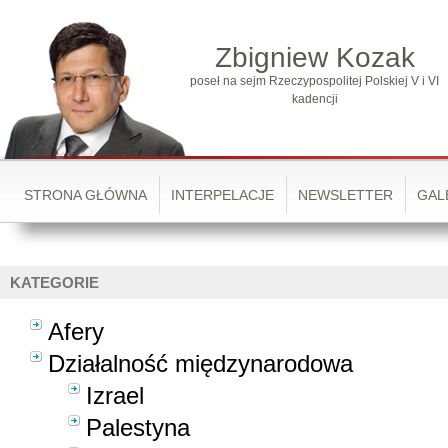
Zbigniew Kozak
poseł na sejm Rzeczypospolitej Polskiej V i VI
kadencji
STRONA GŁÓWNA
INTERPELACJE
NEWSLETTER
GAL
KATEGORIE
Afery
Działalność międzynarodowa
Izrael
Palestyna