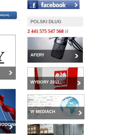
więcej...
POLSKI DŁUG
2 441 575 549 611
zł
AFERY
WYBORY 2011
W MEDIACH
ARODOWA