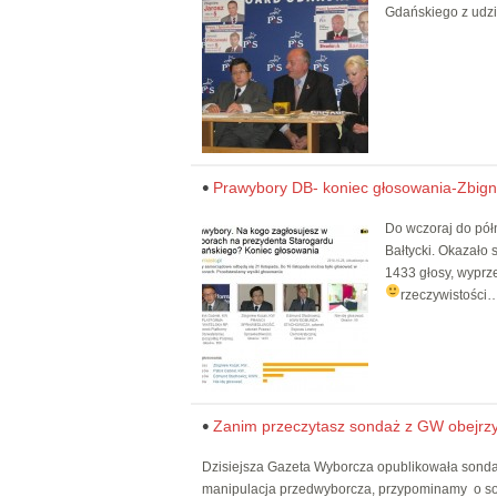
Gdańskiego z udzi
Prawybory DB- koniec głosowania-Zbign
Do wczoraj do pół
Bałtycki. Okazało 
1433 głosy, wyprz
rzeczywistości…
Zanim przeczytasz sondaż z GW obejrzyj 
Dzisiejsza Gazeta Wyborcza opublikowała sondaż
manipulacja przedwyborcza, przypominamy o so