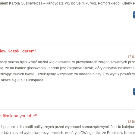
ałem Karola Guzikiweicza – kandydata PiS do Sejmiku woj. Pomorskiego i Oleny P
iew Kozak liderem!
17 li
nocy można było wziąć udział w głosowaniu w prawyborach zorganizowanych prze
się, że na koniec głosowania liderem jest Zbigniew Kozak, który otrzymał od intern
edzając swoich rywali. Dziękujemy wszystkim za oddane głosy. Czy wynik powtórzy
okaże się już 21 listopada!
filmik na youtube!!!
15 li
 poparcia dla partii politycznych przed wyborami samorządowymi. Jest to kolejna
ndażu sprzed wyborów prezydenckich, w którym GW ogłosiła, że Bronisław Komo