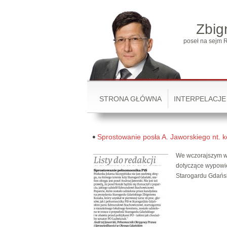
Zbig
poseł na sejm R
STRONA GŁÓWNA
INTERPELACJE
Sprostowanie posła A. Jaworskiego nt. k
We wczorajszym wy
dotyczące wypowie
Starogardu Gdańs