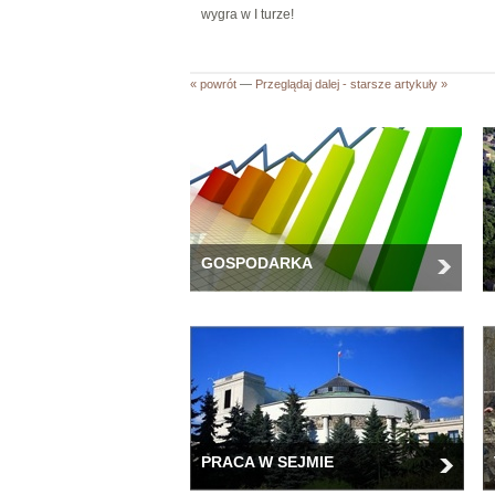
wygra w I turze!
« powrót
—
Przeglądaj dalej - starsze artykuły »
GOSPODARKA
PRACA W SEJMIE