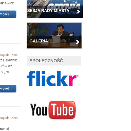
ilkiewicz.
SESJA RADY MIASTA
więcej...
GALERIA
stopada, 2010
z Dziennik
SPOŁECZNOŚĆ
autów aż
 się w
więcej...
stopada, 2010
rowski