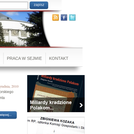
PRACA W SEJMIE
KONTAKT
grudnia, 2010
orskiego
nta
więcej...