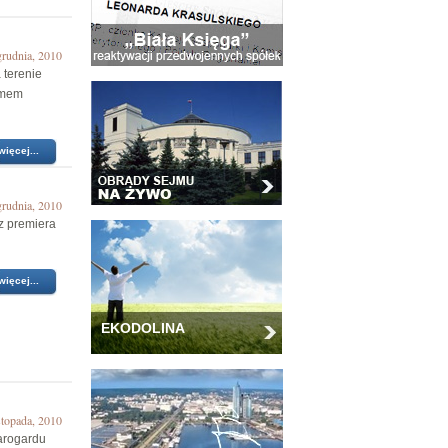
grudnia, 2010
 terenie
smem
więcej...
grudnia, 2010
z premiera
więcej...
EKODOLINA
stopada, 2010
arogardu