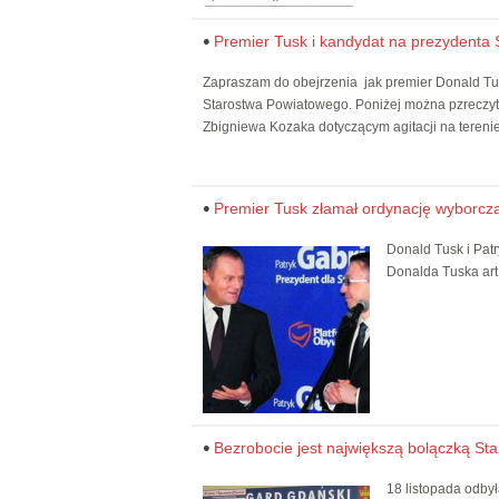
Premier Tusk i kandydat na prezydenta 
Zapraszam do obejrzenia jak premier Donald Tu
Starostwa Powiatowego. Poniżej można pzreczyt
Zbigniewa Kozaka dotyczącym agitacji na tereni
Premier Tusk złamał ordynację wyborcz
Donald Tusk i Pat
Donalda Tuska art
Bezrobocie jest największą bolączką St
18 listopada odby