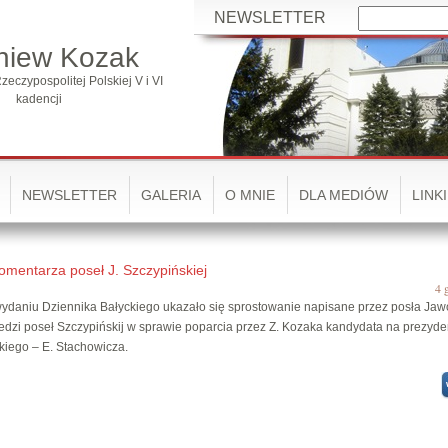
NEWSLETTER
niew Kozak
zeczypospolitej Polskiej V i VI
kadencji
NEWSLETTER
GALERIA
O MNIE
DLA MEDIÓW
LINKI
omentarza poseł J. Szczypińskiej
4 
daniu Dziennika Bałyckiego ukazało się sprostowanie napisane przez posła Jaw
dzi poseł Szczypińskij w sprawie poparcia przez Z. Kozaka kandydata na prezyde
kiego – E. Stachowicza.