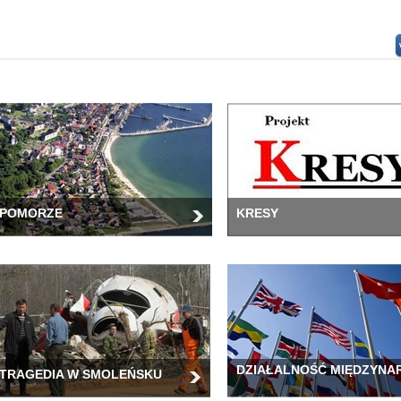
POMORZE
KRESY
DZIAŁALNOŚĆ MIĘDZYN
TRAGEDIA W SMOLEŃSKU