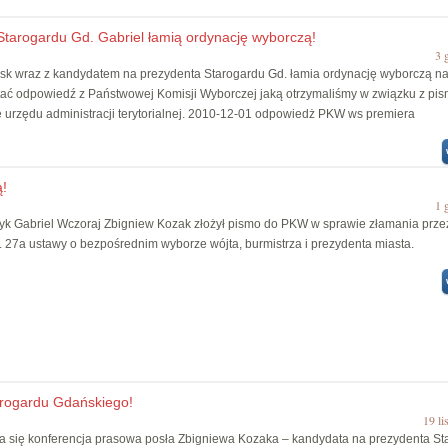
Starogardu Gd. Gabriel łamią ordynację wyborczą!
3 
sk wraz z kandydatem na prezydenta Starogardu Gd. łamia ordynację wyborczą na
ać odpowiedź z Państwowej Komisji Wyborczej jaką otrzymaliśmy w związku z pi
e urzędu administracji terytorialnej. 2010-12-01 odpowiedż PKW ws premiera
ą!
1 
ryk Gabriel Wczoraj Zbigniew Kozak złożył pismo do PKW w sprawie złamania prze
. 27a ustawy o bezpośrednim wyborze wójta, burmistrza i prezydenta miasta.
arogardu Gdańskiego!
19 li
ła się konferencja prasowa posła Zbigniewa Kozaka – kandydata na prezydenta St