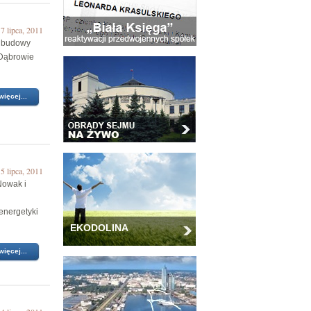
7 lipca, 2011
o budowy
 Dąbrowie
więcej...
5 lipca, 2011
Nowak i
 energetyki
EKODOLINA
więcej...