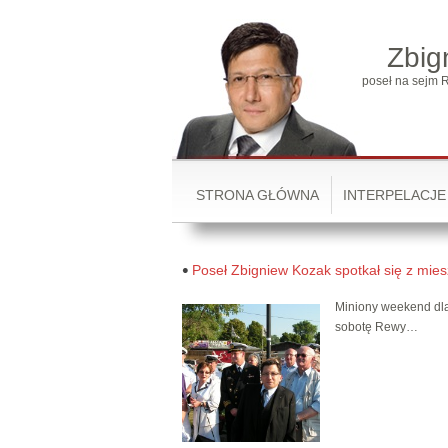
Zbig
poseł na sejm R
STRONA GŁÓWNA
INTERPELACJE
Poseł Zbigniew Kozak spotkał się z mi
Miniony weekend dla
sobotę Rewy…