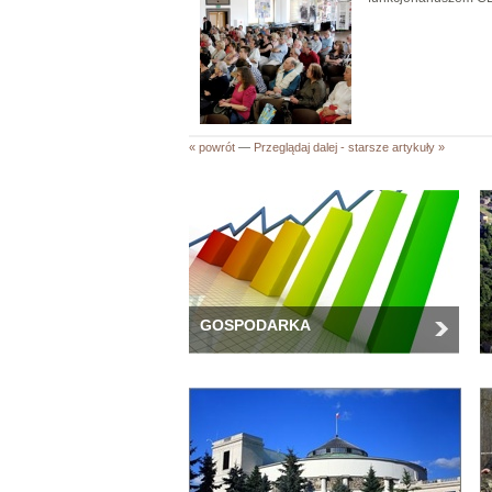
« powrót
—
Przeglądaj dalej - starsze artykuły »
GOSPODARKA