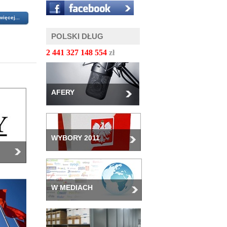
więcej...
POLSKI DŁUG
2 441 327 150 597
zł
AFERY
WYBORY 2011
W MEDIACH