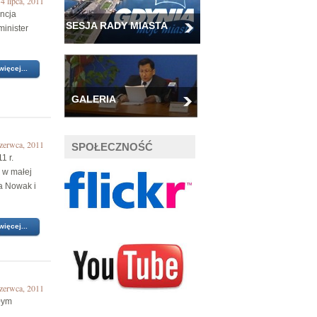
4 lipca, 2011
ncja
SESJA RADY MIASTA
minister
więcej...
GALERIA
zerwca, 2011
SPOŁECZNOŚĆ
1 r.
, w małej
a Nowak i
więcej...
zerwca, 2011
łym