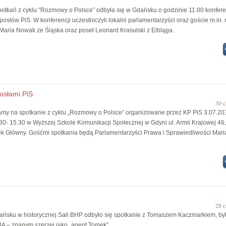
otkań z cyklu ”Rozmowy o Polsce” odbyła się w Gdańsku o godzinie 11.00 konfere
osłów PiS. W konferencji uczestniczyli lokalni parlamentarzyści oraz goście m.in. 
Maria Nowak ze Śląska oraz poseł Leonard Krasulski z Elbląga.
posłami PiS
30 c
my na spotkanie z cyklu „Rozmowy o Polsce” organizowane przez KP PiS 3.07.201
.30- 15.30 w Wyższej Szkole Komunikacji Społecznej w Gdyni ul. Armii Krajowej 46
nek Główny. Gośćmi spotkania będą Parlamentarzyści Prawa i Sprawiedliwości Mari
zak.
28 c
ańsku w historycznej Sali BHP odbyło się spotkanie z Tomaszem Kaczmarkiem, by
A – znanym szerzej jako „agent Tomek”.