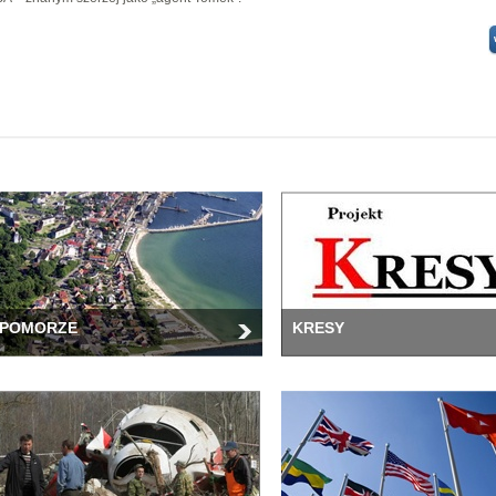
POMORZE
KRESY