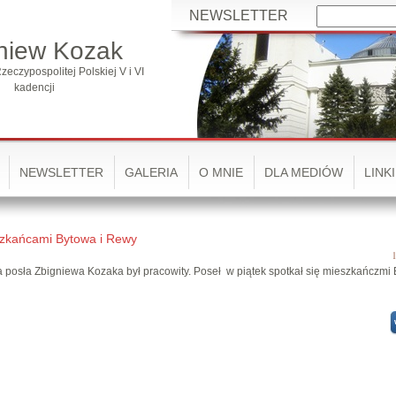
NEWSLETTER
niew Kozak
zeczypospolitej Polskiej V i VI
kadencji
NEWSLETTER
GALERIA
O MNIE
DLA MEDIÓW
LINKI
eszkańcami Bytowa i Rewy
1
 posła Zbigniewa Kozaka był pracowity. Poseł w piątek spotkał się mieszkańczmi 