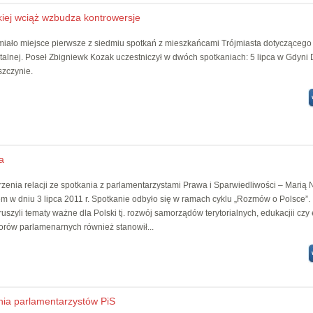
iej wciąż wzbudza kontrowersje
iało miejsce pierwsze z siedmiu spotkań z mieszkańcami Trójmiasta dotycząceg
talnej. Poseł Zbigniewk Kozak uczestniczył w dwóch spotkaniach: 5 lipca w Gdyni
szczynie.
a
zenia relacji ze spotkania z parlamentarzystami Prawa i Sparwiedliwości – Marią 
 w dniu 3 lipca 2011 r. Spotkanie odbyło się w ramach cyklu „Rozmów o Polsce”.
uszyli tematy ważne dla Polski tj. rozwój samorządów terytorialnych, edukacjii czy
orów parlamenarnych również stanowił...
nia parlamentarzystów PiS