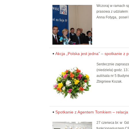
Wczoraj w ramach sp
prasowa z udziałem p
Anna Fotyga, poseł 
Akcja „Polska jest jedna” – spotkanie z 
Serdecznie zaprasza
(niedziela) godz. 13
auli/sala nr 5 Budy
Zbigniew Ko
Spotkanie z Agentem Tomkiem – relacja
27 czerwca br. w Gd
funkcjonariuszem CB