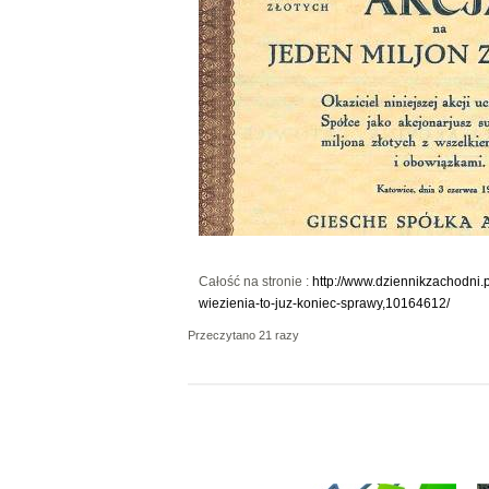
Całość na stronie :
http://www.dziennikzachodni.
wiezienia-to-juz-koniec-sprawy,10164612/
Przeczytano 21 razy