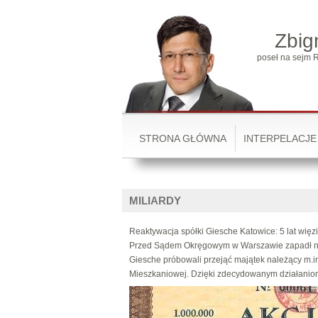
Zbig
poseł na sejm R
STRONA GŁÓWNA
INTERPELACJE
MILIARDY
Reaktywacja spółki Giesche Katowice: 5 lat więz
Przed Sądem Okręgowym w Warszawie zapadł nie
Giesche próbowali przejąć majątek należący m.i
Mieszkaniowej. Dzięki zdecydowanym działaniom 