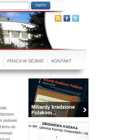
PRACA W SEJMIE
KONTAKT
ółki
łdzielni
i złotówki.
at temu do
gromnego
ych na