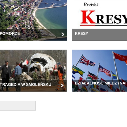
POMORZE
KRESY
DZIAŁALNOŚĆ MIĘDZYN
TRAGEDIA W SMOLEŃSKU