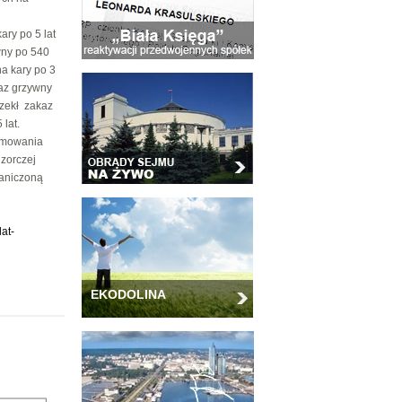
ary po 5 lat
wny po 540
na kary po 3
az grzywny
rzekł zakaz
lat.
ajmowania
dzorczej
raniczoną
at-
EKODOLINA