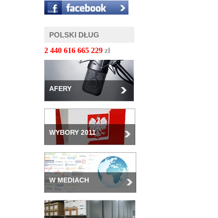
POLSKI DŁUG
2 440 616 667 272
zł
AFERY
WYBORY 2011
W MEDIACH