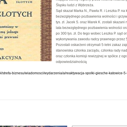
Śląsku ludzi z Wybrzeża.
Sąd skazał Marka N., Pawła R. i Leszka P. na k
bezwzględnego pozbawienia wolności i grzy
tys. zł. Jacek S. oraz Marek K. zostali skazani 
lata bezwzględnego pozbawienia wolności or
po 300 tys. zł. Do tego wobec Leszka P. sąd o
wykonywania zawodu radcy prawnego przez 5 
Pozostali oskarżeni otrzymali 5-letni zakaz z
stanowiska członka zarządu, członka rady na
oraz członka komisji rewizyjnej w
spółce z og
odpowiedzialnością
pl/strefa-biznesu/wiadomosci/wydarzenia/a/reaktywacja-spolki-giesche-katowice-5-l