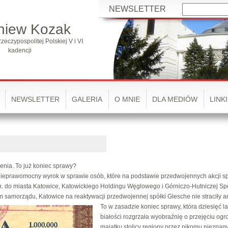
NEWSLETTER
niew Kozak
zeczypospolitej Polskiej V i VI
kadencji
NEWSLETTER
GALERIA
O MNIE
DLA MEDIÓW
LINKI
ienia. To już koniec sprawy?
prawomocny wyrok w sprawie osób, które na podstawie przedwojennych akcji sp
n. do miasta Katowice, Katowickiego Holdingu Węglowego i Górniczo-Hutniczej Spó
samorządu, Katowice na reaktywacji przedwojennej spółki Giesche nie straciły an
To w zasadzie koniec sprawy, która dziesięć l
białości rozgrzała wyobraźnię o przejęciu o
majątku stolicy regiony przez nikomu nieznan