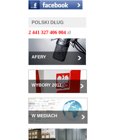
POLSKI DŁUG
2 441 327 408 043
zł
AFERY
WYBORY 2011
W MEDIACH