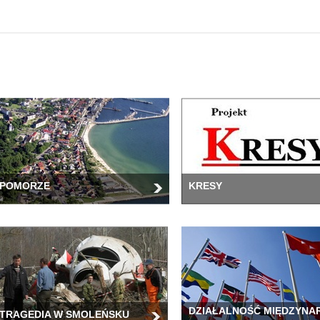
POMORZE
KRESY
DZIAŁALNOŚĆ MIĘDZYN
TRAGEDIA W SMOLEŃSKU