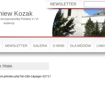
NEWSLETTER
niew Kozak
zeczypospolitej Polskiej V i VI
kadencji
NEWSLETTER
GALERIA
O MNIE
DLA MEDIÓW
LINKI
A TRWA
azem.pl/index.php?id=2&t=1&page=32717