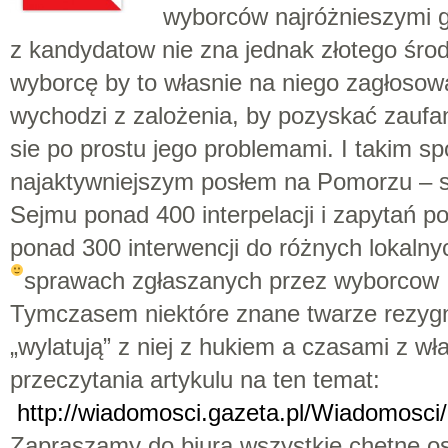
wyborców najróżnieszymi g
z kandydatow nie zna jednak złotego środ
wyborcę by to własnie na niego zagłosow
wychodzi z zalożenia, by pozyskać zaufa
sie po prostu jego problemami. I takim sp
najaktywniejszym posłem na Pomorzu – s
Sejmu ponad 400 interpelacji i zapytań p
ponad 300 interwencji do różnych lokalnyc
sprawach zgłaszanych przez wyborcow
Tymczasem niektóre znane twarze rezygnu
„wylatują” z niej z hukiem a czasami z w
przeczytania artykulu na ten temat:
http://wiadomosci.gazeta.pl/Wiadomosc
Zapraszamy do biura wszystkie chętne 