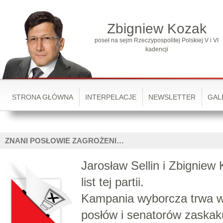
Zbigniew Kozak
poseł na sejm Rzeczypospolitej Polskiej V i VI
kadencji
STRONA GŁÓWNA
INTERPELACJE
NEWSLETTER
GAL
ZNANI POSŁOWIE ZAGROŻENI…
Jarosław Sellin i Zbigniew 
list tej partii.
Kampania wyborcza trwa w
posłów i senatorów zaskak