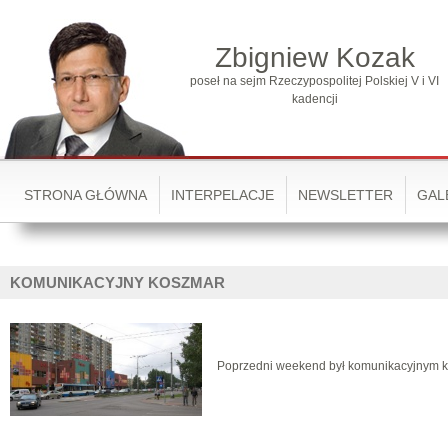
Zbigniew Kozak
poseł na sejm Rzeczypospolitej Polskiej V i VI
kadencji
STRONA GŁÓWNA
INTERPELACJE
NEWSLETTER
GAL
KOMUNIKACYJNY KOSZMAR
Poprzedni weekend był komunikacyjnym ko