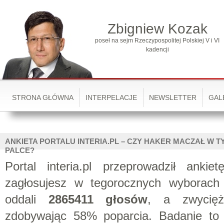
Zbigniew Kozak
poseł na sejm Rzeczypospolitej Polskiej V i VI
kadencji
STRONA GŁÓWNA
INTERPELACJE
NEWSLETTER
GAL
ANKIETA PORTALU INTERIA.PL – CZY HAKER MACZAŁ W T
PALCE?
Portal interia.pl przeprowadził anki
zagłosujesz w tegorocznych wyborach 
oddali
2865411 głosów
, a zwycięż
zdobywając 58% poparcia. Badanie to