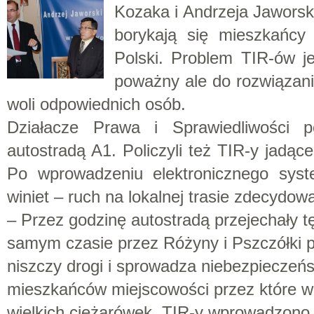
Kozaka i Andrzeja Jaworsk
borykają się mieszkańcy 
Polski. Problem TIR-ów j
poważny ale do rozwiązania
woli odpowiednich osób.
Działacze Prawa i Sprawiedliwości po
autostradą A1. Policzyli też TIR-y jadąc
Po wprowadzeniu elektronicznego syste
winiet – ruch na lokalnej trasie zdecydow
– Przez godzinę autostradą przejechały t
samym czasie przez Różyny i Pszczółki prz
niszczy drogi i sprowadza niebezpieczeń
mieszkańców miejscowości przez które wi
wielkich ciężarówek. TIR-y wprowadzono