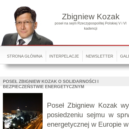
Zbigniew Kozak
poseł na sejm Rzeczypospolitej Polskiej V i VI
kadencji
STRONA GŁÓWNA
INTERPELACJE
NEWSLETTER
GAL
POSEŁ ZBIGNIEW KOZAK O SOLIDARNOŚCI I
BEZPIECZEŃSTWIE ENERGETYCZNYM
Poseł Zbigniew Kozak wy
posiedzeniu sejmu w sprwi
energetycznej w Europie w 