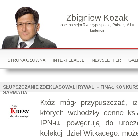
Zbigniew Kozak
poseł na sejm Rzeczypospolitej Polskiej V i VI
kadencji
STRONA GŁÓWNA
INTERPELACJE
NEWSLETTER
GAL
SŁUPSZCZANIE ZDEKLASOWALI RYWALI – FINAŁ KONKUR
SARMATIA
Któż mógł przypuszczać, i
których wchodziły cenne ks
IPN-u, powędrują do urocz
kolekcji dzieł Witkacego, może