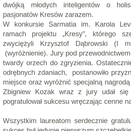
dwójką młodych inteligentów o holis
pasjonatów Kresów zarazem.
W konkursie Sarmatia im. Karola Levi
ramach projektu „Kresy”, którego s
zwyciężyli Krzysztof Dąbrowski (I 
(wyróżnienie). Jury pod przewodnictwe
twardy orzech do zgryzienia. Ostatecznie
odrębnych zdaniach, postanowiło przyzn
miejsce oraz wyróżnić specjalną nagrodą 
Zbigniew Kozak wraz z jury udał się 
pogratulował sukcesu wręczając cenne n
Wszystkim laureatom serdecznie gratul
sukces był jedynie pierwszym szczebelk