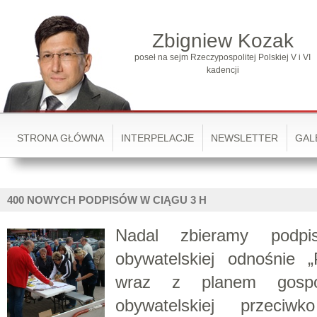
Zbigniew Kozak
poseł na sejm Rzeczypospolitej Polskiej V i VI
kadencji
STRONA GŁÓWNA
INTERPELACJE
NEWSLETTER
GAL
400 NOWYCH PODPISÓW W CIĄGU 3 H
Nadal zbieramy podpi
obywatelskiej odnośnie 
wraz z planem gospo
obywatelskiej przeci