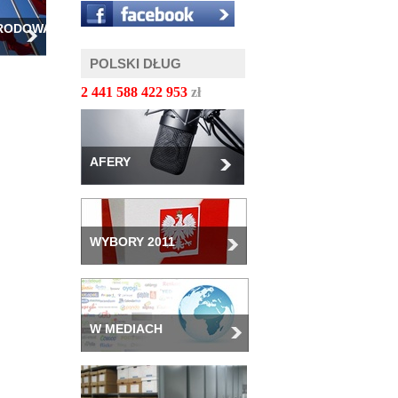
ARODOWA
POLSKI DŁUG
2 441 588 424 992
zł
AFERY
WYBORY 2011
W MEDIACH