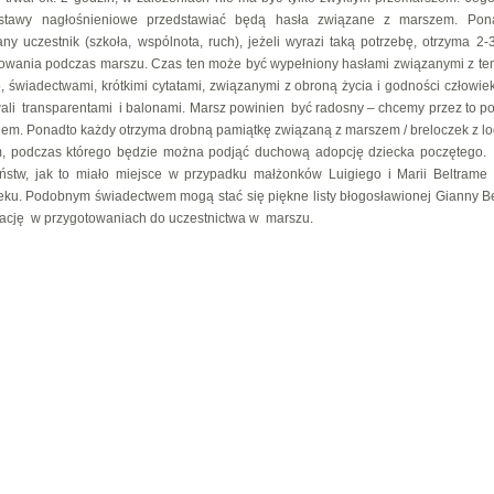
stawy nagłośnieniowe przedstawiać będą hasła związane z marszem. Pon
ny uczestnik (szkoła, wspólnota, ruch), jeżeli wyrazi taką potrzebę, otrzyma 2-
wania podczas marszu. Czas ten może być wypełniony hasłami związanymi z t
, świadectwami, krótkimi cytatami, związanymi z obroną życia i godności człowiek
ali transparentami i balonami. Marsz powinien być radosny – chcemy przez to pod
ściem. Ponadto każdy otrzyma drobną pamiątkę związaną z marszem / breloczek z lo
, podczas którego będzie można podjąć duchową adopcję dziecka poczętego
ństw, jak to miało miejsce w przypadku małżonków Luigiego i Marii Beltrame 
eku. Podobnym świadectwem mogą stać się piękne listy błogosławionej Gianny Be
irację w przygotowaniach do uczestnictwa w marszu.