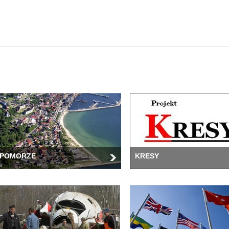
POMORZE
KRESY