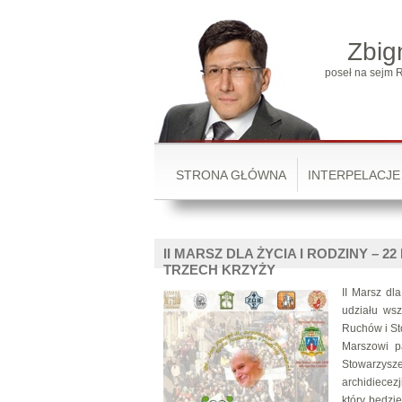
Zbig
poseł na sejm R
STRONA GŁÓWNA
INTERPELACJE
II MARSZ DLA ŻYCIA I RODZINY – 
TRZECH KRZYŻY
II Marsz dl
udziału wsz
Ruchów i St
Marszowi p
Stowarzysze
archidiecez
który będzi