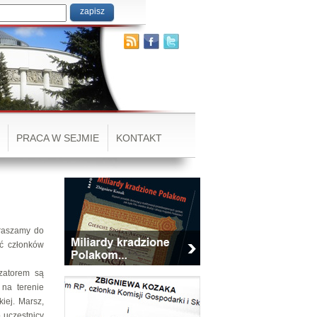
PRACA W SEJMIE
KONTAKT
praszamy do
ść członków
izatorem są
 na terenie
iej. Marsz,
 uczestnicy