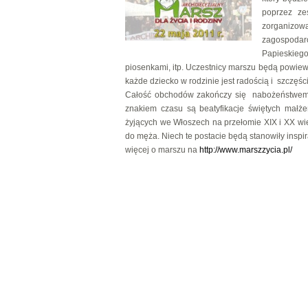
poprzez ze
zorganizowa
zagospodaro
Papieskiego
piosenkami, itp. Uczestnicy marszu będą powiew
każde dziecko w rodzinie jest radością i szczę
Całość obchodów zakończy się nabożeństwem
znakiem czasu są beatyfikacje świętych małże
żyjących we Włoszech na przełomie XIX i XX wi
do męża. Niech te postacie będą stanowiły insp
więcej o marszu na
http://www.marszzycia.pl/