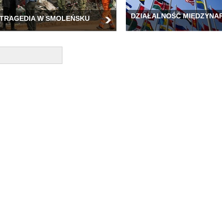
DZIAŁALNOŚĆ MIĘDZYN
TRAGEDIA W SMOLEŃSKU