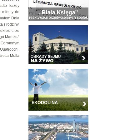
adto każdy
3 minuty do
ematem Dnia
a i rodziny,
kreślić, że
go Marszu/.
. Ogromnym
Quatrocchi,
retta Molla
EKODOLINA