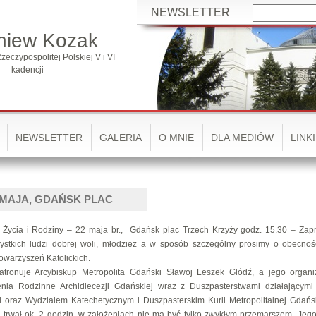
NEWSLETTER
niew Kozak
zeczypospolitej Polskiej V i VI
kadencji
NEWSLETTER
GALERIA
O MNIE
DLA MEDIÓW
LINKI
22 MAJA, GDAŃSK PLAC
a Życia i Rodziny – 22 maja br., Gdańsk plac Trzech Krzyży godz. 15.30 – Za
ystkich ludzi dobrej woli, młodzież a w sposób szczególny prosimy o obecno
owarzyszeń Katolickich.
atronuje Arcybiskup Metropolita Gdański Sławoj Leszek Głódź, a jego organ
nia Rodzinne Archidiecezji Gdańskiej wraz z Duszpasterstwami działającymi
ji oraz Wydziałem Katechetycznym i Duszpasterskim Kurii Metropolitalnej Gdańsk
e trwał ok. 2 godzin, w założeniach nie ma być tylko zwykłym przemarszem. Jego