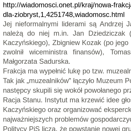
http://wiadomosci.onet.pl/kraj/nowa-frak
dla-ziobryst,1,4251748,wiadomosc.html
Jej nieformalnymi liderami są Andrzej 
należą do niej m.in. Jan Dziedziczak 
Kaczyńskiego), Zbigniew
Kozak
(po jego 
zwolnił wiceministra
finansów
), Tomas
Małgorzata Sadurska.
Frakcja ma wypełnić lukę po tzw. muzealn
Tak jak „muzealników” łączyło Muzeum P
następcy skupili się wokół powołanego prz
Racja Stanu. Instytut ma krzewić idee g
Kaczyńskiego oraz organizować eksperck
najważniejszych problemów gospodarczyc
Politycy PiS liczą, że powstanie nowej gr