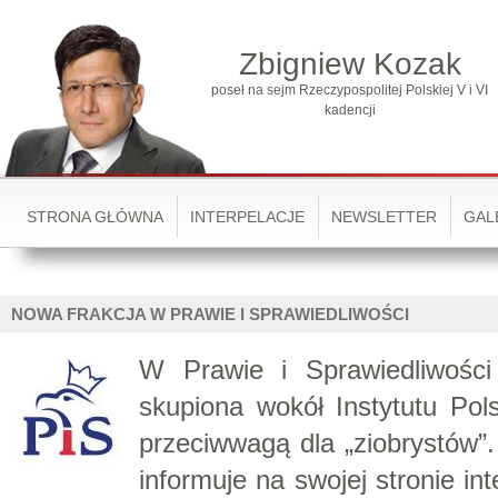
Zbigniew Kozak
poseł na sejm Rzeczypospolitej Polskiej V i VI
kadencji
STRONA GŁÓWNA
INTERPELACJE
NEWSLETTER
GAL
NOWA FRAKCJA W PRAWIE I SPRAWIEDLIWOŚCI
W Prawie i Sprawiedliwości
skupiona wokół Instytutu Po
przeciwwagą dla „ziobrystów”.
informuje na swojej stronie i