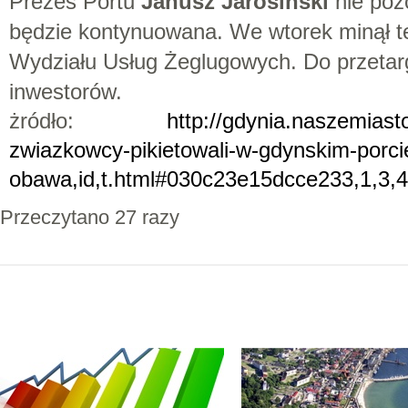
Prezes Portu
Janusz Jarosiński
nie poz
będzie kontynuowana. We wtorek minął te
Wydziału Usług Żeglugowych. Do przetarg
inwestorów.
żródło:
http://gdynia.naszemiasto
zwiazkowcy-pikietowali-w-gdynskim-porci
obawa,id,t.html#030c23e15dcce233,1,3,4
Przeczytano 27 razy