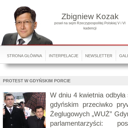
Zbigniew Kozak
poseł na sejm Rzeczypospolitej Polskiej V i VI
kadencji
STRONA GŁÓWNA
INTERPELACJE
NEWSLETTER
GAL
PROTEST W GDYŃSKIM PORCIE
W dniu 4 kwietnia odbyła 
gdyńskim przeciwko pryw
Żeglugowych „WUŻ” Gdynia
parlamentarzyści: pos