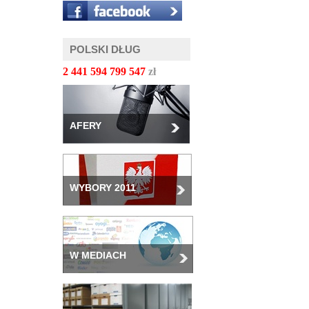
POLSKI DŁUG
2 441 594 801 590
zł
AFERY
WYBORY 2011
W MEDIACH