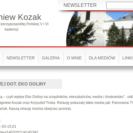
NEWSLETTER
niew Kozak
zeczypospolitej Polskiej V i VI
kadencji
NEWSLETTER
GALERIA
O MNIE
DLA MEDIÓW
LINKI
J DOT. EKO DOLINY
zą – czyli wpływ Eko Doliny na urzędników, mieszkańców, media i środowisko” , odb
Zbigniew Kozak oraz Krzysztof Troka. Relację pokazały takie media jak: Panorama 
ńsk. Naszą relację można obejrzec poniżej:
:
1-03-15,01
wideo/14032011/4145392