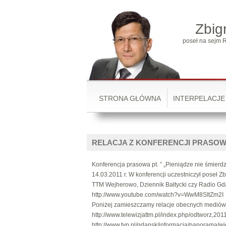
Zbig
poseł na sejm R
STRONA GŁÓWNA
INTERPELACJE
RELACJA Z KONFERENCJI PRASOWE
Konferencja prasowa pt. ” „Pieniądze nie śmierd
14.03.2011 r. W konferencji uczestniczył poseł 
TTM Wejherowo, Dziennik Bałtycki czy Radio Gda
http://www.youtube.com/watch?v=WwM8SItZm2I
Poniżej zamieszczamy relacje obecnych mediów
http://www.telewizjattm.pl/index.php/odtworz,201
http://www.tvp.pl/gdansk/informacja/panorama/