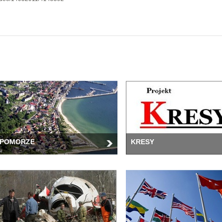
POMORZE
KRESY