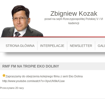
Zbigniew Kozak
poseł na sejm Rzeczypospolitej Polskiej V i VI
kadencji
STRONA GŁÓWNA
INTERPELACJE
NEWSLETTER
GAL
RMF FM NA TROPIE EKO DOLINY
Zapraszamy do obejrzenia kolejnego filmu z serii Eko Dolina
http://www.youtube.com/watch?v=XpvUN9kA1aw
Przeczytano 20 razy