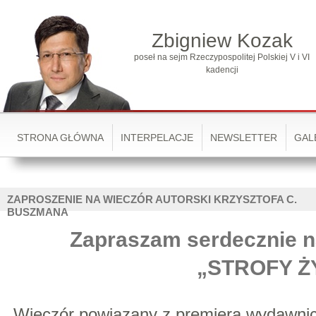
Zbigniew Kozak
poseł na sejm Rzeczypospolitej Polskiej V i VI
kadencji
STRONA GŁÓWNA
INTERPELACJE
NEWSLETTER
GAL
ZAPROSZENIE NA WIECZÓR AUTORSKI KRZYSZTOFA C.
BUSZMANA
Zapraszam serdecznie n
„STROFY Ż
Wieczór powiązany z premierą wydawnic