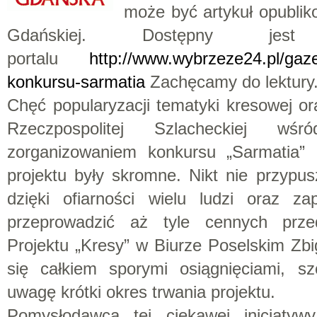
może być artykuł opubli
Gdańskiej. Dostępny j
portalu
http://www.wybrzeze24.pl/gaze
konkursu-sarmatia
Zachęcamy do lektury
Chęć popularyzacji tematyki kresowej o
Rzeczpospolitej Szlacheckiej wś
zorganizowaniem konkursu „Sarmatia” i
projektu były skromne. Nikt nie przypus
dzięki ofiarności wielu ludzi oraz za
przeprowadzić aż tyle cennych przed
Projektu „Kresy” w Biurze Poselskim Z
się całkiem sporymi osiągnięciami, s
uwagę krótki okres trwania projektu.
Pomysłodawcą tej ciekawej inicjatyw