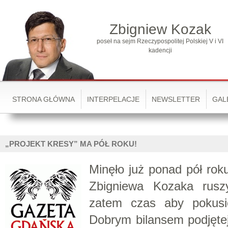
Zbigniew Kozak
poseł na sejm Rzeczypospolitej Polskiej V i VI
kadencji
STRONA GŁÓWNA
INTERPELACJE
NEWSLETTER
GAL
„PROJEKT KRESY” MA PÓŁ ROKU!
Minęło już ponad pół roku
Zbigniewa Kozaka ruszy
zatem czas aby pokusi
Dobrym bilansem podjętej