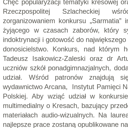
Chęć popularyzacji tematyki kresowej o
Rzeczpospolitej Szlacheckiej wś
zorganizowaniem konkursu „Sarmatia” i
żyjącego w czasach zaborów, który s
indoktrynacji i gotowość do największego
donosicielstwo. Konkurs, nad którym h
Tadeusz Isakowicz-Zaleski oraz dr Art
uczniów szkół ponadgimnazjalnych, dod
udział. Wśród patronów znajdują si
wydawnictwo Arcana, Instytut Pamięci N
Polskiej. Aby wziąć udział w konkursi
multimedialny o Kresach, bazujący prze
materiałach audio-wizualnych. Na laur
najlepsze prace zostaną opublikowane na 