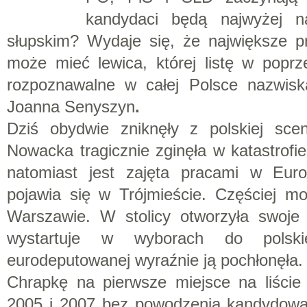
kandydaci będą najwyżej n
słupskim? Wydaje się, że największe p
może mieć lewica, której listę w popr
rozpoznawalne w całej Polsce nazwisk
Joanna Senyszyn
.
Dziś obydwie zniknęły z polskiej scen
Nowacka tragicznie zginęła w katastrof
natomiast jest zajęta pracami w Euro
pojawia się w Trójmieście. Częściej m
Warszawie. W stolicy otworzyła swoje
wystartuje w wyborach do polski
eurodeputowanej wyraźnie ją pochłonęła.
Chrapkę na pierwsze miejsce na liści
2005 i 2007 bez powodzenia kandydowa