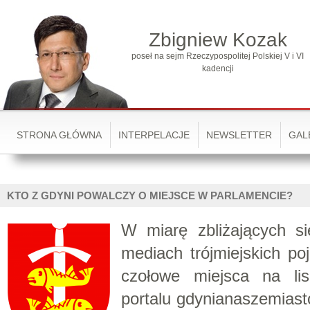
Zbigniew Kozak
poseł na sejm Rzeczypospolitej Polskiej V i VI
kadencji
STRONA GŁÓWNA
INTERPELACJE
NEWSLETTER
GAL
KTO Z GDYNI POWALCZY O MIEJSCE W PARLAMENCIE?
W miarę zbliżających s
mediach trójmiejskich poj
czołowe miejsca na li
portalu gdynianaszemiasto