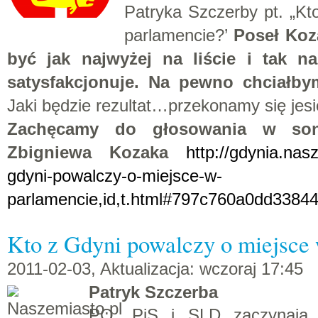
Patryka Szczerby pt. „Kt
parlamencie?’
Poseł Koz
być jak najwyżej na liście i tak 
satysfakcjonuje. Na pewno chciałby
Jaki będzie rezultat…przekonamy się jesi
Zachęcamy do głosowania w son
Zbigniewa Kozaka
http://gdynia.nas
gdyni-powalczy-o-miejsce-w-
parlamencie,id,t.html#797c760a0dd33844
Kto z Gdyni powalczy o miejsce
2011-02-03, Aktualizacja: wczoraj 17:45
Patryk Szczerba
PO, PiS i SLD zaczynają u