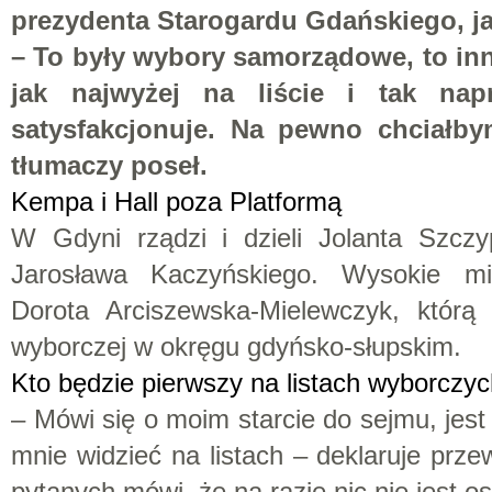
prezydenta Starogardu Gdańskiego, j
– To były wybory samorządowe, to inn
jak najwyżej na liście i tak na
satysfakcjonuje. Na pewno chciałb
tłumaczy poseł.
Kempa i Hall poza Platformą
W Gdyni rządzi i dzieli Jolanta Szczyp
Jarosława Kaczyńskiego. Wysokie mi
Dorota Arciszewska-Mielewczyk, którą 
wyborczej w okręgu gdyńsko-słupskim.
Kto będzie pierwszy na listach wyborczy
– Mówi się o moim starcie do sejmu, jest 
mnie widzieć na listach – deklaruje prze
pytanych mówi, że na razie nic nie jest o