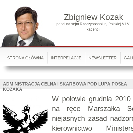
Zbigniew Kozak
poseł na sejm Rzeczypospolitej Polskiej V i VI
kadencji
STRONA GŁÓWNA
INTERPELACJE
NEWSLETTER
GAL
ADMINISTRACJA CELNA I SKARBOWA POD LUPĄ POSŁA
KOZAKA
W połowie grudnia 2010 
na ręce Marszałka Se
niejasnych zasad nadzor
kierownictwo Minist