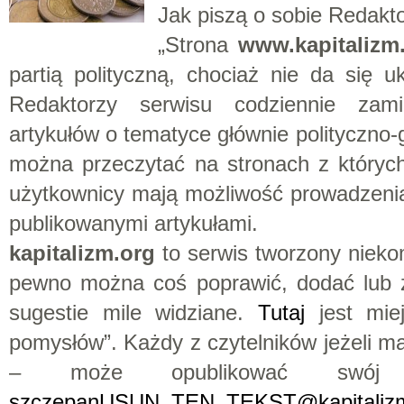
Jak piszą o sobie Redakto
„Strona
www.kapitalizm
partią polityczną, chociaż nie da się 
Redaktorzy serwisu codziennie zami
artykułów o tematyce głównie polityczno-
można przeczytać na stronach z któryc
użytkownicy mają możliwość prowadzenia
publikowanymi artykułami.
kapitalizm.org
to serwis tworzony nieko
pewno można coś poprawić, dodać lub z
sugestie mile widziane.
Tutaj
jest mie
pomysłów”. Każdy z czytelników jeżeli 
– może opublikować swój t
szczepanUSUN_TEN_TEKST@kapitalizm