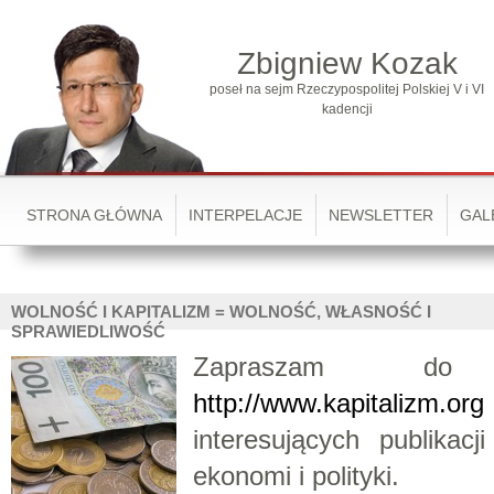
Zbigniew Kozak
poseł na sejm Rzeczypospolitej Polskiej V i VI
kadencji
STRONA GŁÓWNA
INTERPELACJE
NEWSLETTER
GAL
WOLNOŚĆ I KAPITALIZM = WOLNOŚĆ, WŁASNOŚĆ I
SPRAWIEDLIWOŚĆ
Zapraszam do 
http://www.kapitalizm.org
interesujących publikac
ekonomi i polityki.