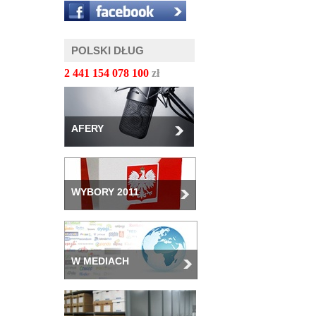
POLSKI DŁUG
2 441 154 080 143
zł
AFERY
WYBORY 2011
W MEDIACH