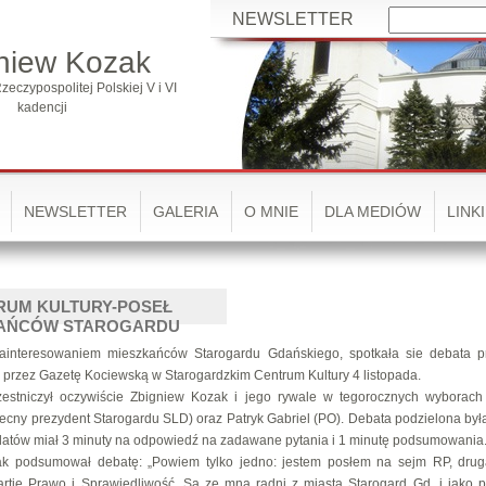
NEWSLETTER
niew Kozak
zeczypospolitej Polskiej V i VI
kadencji
NEWSLETTER
GALERIA
O MNIE
DLA MEDIÓW
LINKI
RUM KULTURY-POSEŁ
KAŃCÓW STAROGARDU
interesowaniem mieszkańców Starogardu Gdańskiego, spotkała sie debata p
przez Gazetę Kociewską w Starogardzkim Centrum Kultury 4 listopada.
estniczył oczywiście Zbigniew Kozak i jego rywale w tegorocznych wyborac
ecny prezydent Starogardu SLD) oraz Patryk Gabriel (PO). Debata podzielona była
atów miał 3 minuty na odpowiedź na zadawane pytania i 1 minutę podsumowania
ak podsumował debatę: „Powiem tylko jedno: jestem posłem na sejm RP, dru
artię Prawo i Sprawiedliwość. Są ze mną radni z miasta Starogard Gd. i jako 