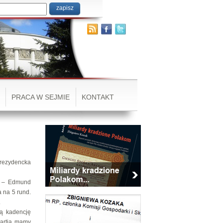
PRACA W SEJMIE
KONTAKT
rezydencka
h – Edmund
 na 5 rund.
.
gą kadencję
partia mamy