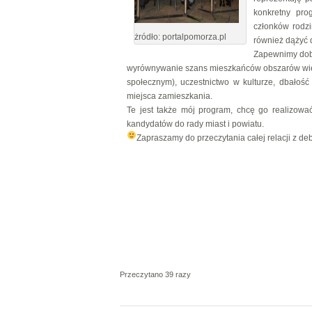
konkretny pro
członków rodzi
żródło: portalpomorza.pl
również dążyć 
Zapewnimy dobr
wyrównywanie szans mieszkańców obszarów wiejs
społecznym), uczestnictwo w kulturze, dbałość
miejsca zamieszkania.
Te jest także mój program, chcę go realizow
kandydatów do rady miast i powiatu.
Zapraszamy do przeczytania całej relacji z de
Przeczytano 39 razy