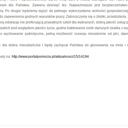
gram dla Państwa. Zawiera dziesięć tez. Najważniejsze jest bezpieczeństwo
ny. Po drugie będziemy dążyć do pełnego wykorzystania wolności gospodarcze
do zapewnienia godnych warunków pracy. Zatroszczymy się o żłobki, przedszkola, i
ą edukację nie preferującą prywatnych szkół dla wybranych, dobrą jakość usług p
kich pod względem jakości życia, godne traktowanie osób starszych (walka z w
 o wychowanie patriotyczne, pełną możliwość rozwoju niezależnie od płci, stan
ać dla dobra mieszkańców i będę zachęcał Państwa do głosowania na mnie i
baty na:
http://www.portalpomorza.pl/aktualnosci/15/14194