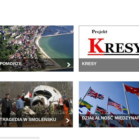
POMORZE
KRESY
DZIAŁALNOŚĆ MIĘDZYN
TRAGEDIA W SMOLEŃSKU