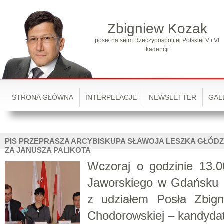
Zbigniew Kozak
poseł na sejm Rzeczypospolitej Polskiej V i VI
kadencji
STRONA GŁÓWNA
INTERPELACJE
NEWSLETTER
GAL
PIS PRZEPRASZA ARCYBISKUPA SŁAWOJA LESZKA GŁÓD
ZA JANUSZA PALIKOTA
Wczoraj o godzinie 13.0
Jaworskiego w Gdańsku o
z udziałem Posła Zbig
Chodorowskiej – kandydat