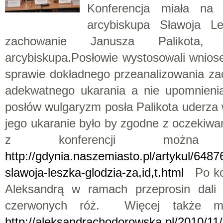
Konferencja miała na 
arcybiskupa Sławoja L
zachowanie Janusza Palikota, 
arcybiskupa.Posłowie wystosowali wniose
sprawie dokładnego przeanalizowania za
adekwatnego ukarania a nie upomnienia
posłów wulgaryzm posła Palikota uderza w
jego ukaranie było by zgodne z oczekiwa
z konferencji można pr
http://gdynia.naszemiasto.pl/artykul/648
slawoja-leszka-glodzia-za,id,t.html
Po kon
Aleksandrą w ramach przeprosin dali 
czerwonych róż. Więcej także mo
http://aleksandrachodorowska.pl/2010/11