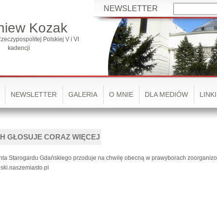
NEWSLETTER
niew Kozak
zeczypospolitej Polskiej V i VI
kadencji
NEWSLETTER
GALERIA
O MNIE
DLA MEDIÓW
LINKI
 GŁOSUJE CORAZ WIĘCEJ
enta Starogardu Gdańskiego przoduje na chwilę obecną w prawyborach zoorgani
nski.naszemiasto.pl