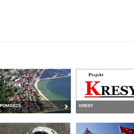
POMORZE
KRESY