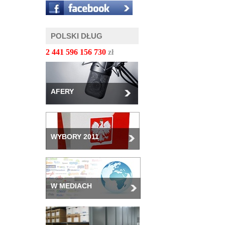
POLSKI DŁUG
2 441 596 158 769
zł
AFERY
WYBORY 2011
W MEDIACH