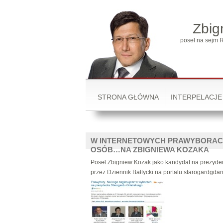
Zbig
poseł na sejm R
STRONA GŁÓWNA
INTERPELACJE
W INTERNETOWYCH PRAWYBORACH
OSÓB…NA ZBIGNIEWA KOZAKA
Poseł Zbigniew Kozak jako kandydat na prezyd
przez Dziennik Bałtycki na portalu starogardgda