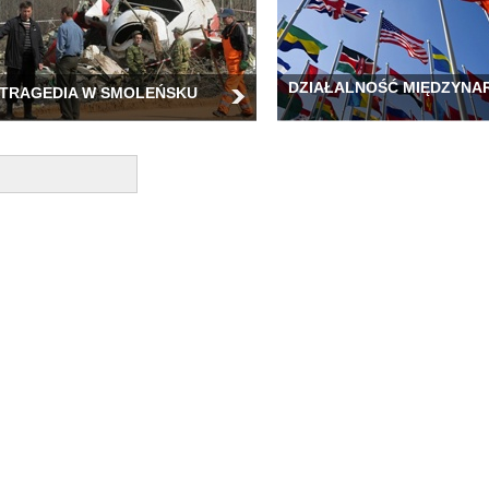
DZIAŁALNOŚĆ MIĘDZYN
TRAGEDIA W SMOLEŃSKU