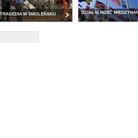
DZIAŁALNOŚĆ MIĘDZYN
TRAGEDIA W SMOLEŃSKU