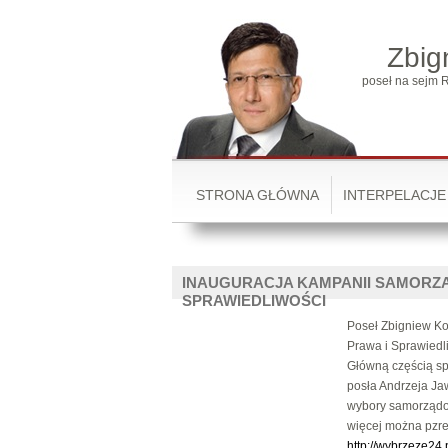
Zbig
poseł na sejm R
STRONA GŁÓWNA
INTERPELACJE
INAUGURACJA KAMPANII SAMORZ
SPRAWIEDLIWOŚCI
Poseł Zbigniew K
Prawa i Sprawiedl
Główną częścią sp
posła Andrzeja Ja
wybory samorząd
więcej można pzrec
http://wybrzeze24