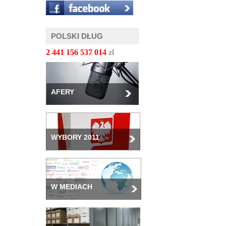
POLSKI DŁUG
2 441 156 539 056
zł
AFERY
WYBORY 2011
W MEDIACH