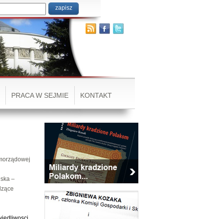
PRACA W SEJMIE
KONTAKT
amorządowej
ńska –
dzące
wiedliwosci