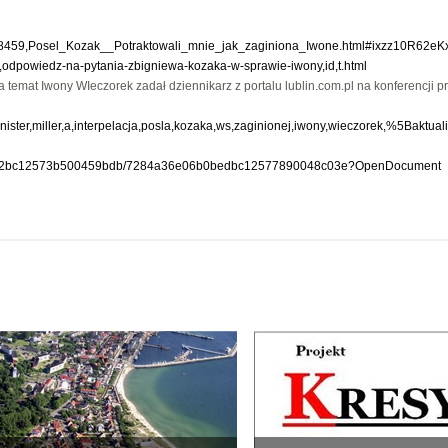
2,8418459,Posel_Kozak__Potraktowali_mnie_jak_zaginiona_Iwone.html#ixzz10R62eK
8,odpowiedz-na-pytania-zbigniewa-kozaka-w-sprawie-iwony,id,t.html
 temat Iwony WIeczorek zadał dziennikarz z portalu lublin.com.pl na konferencji p
minister,miller,a,interpelacja,posla,kozaka,ws,zaginionej,iwony,wieczorek,%5Baktual
8392962bc12573b500459bdb/7284a36e06b0bedbc12577890048c03e?OpenDocument