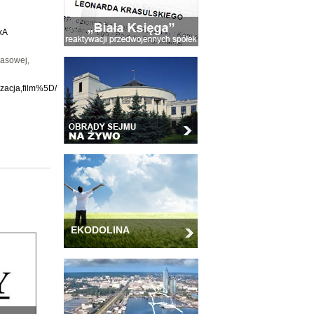
xA
rasowej,
izacja,film%5D/
EKODOLINA