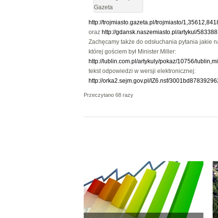
Gazeta
http://trojmiasto.gazeta.pl/trojmiasto/1,3561
oraz
http://gdansk.naszemiasto.pl/artykul/58338
Zachęcamy także do odsłuchania pytania jakie na
której gościem był Minister Miller:
http://lublin.com.pl/artykuly/pokaz/10756/lublin,
tekst odpowiedzi w wersji elektronicznej:
http://orka2.sejm.gov.pl/IZ6.nsf/3001bd87
Przeczytano 68 razy