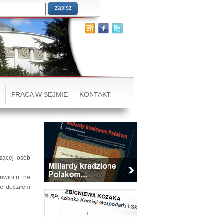
PRACA W SEJMIE
KONTAKT
zącej osób
tawiono na
ie dostałem