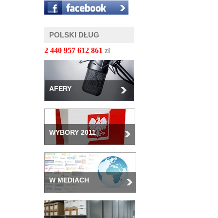
POLSKI DŁUG
2 440 957 614 903
zł
AFERY
WYBORY 2011
W MEDIACH