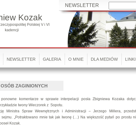
NEWSLETTER
niew Kozak
zeczypospolitej Polskiej V i VI
kadencji
NEWSLETTER
GALERIA
O MNIE
DLA MEDIÓW
LINKI
 OSÓB ZAGINIONYCH
 ponowne komentarze w sprawie interpelacji posła Zbigniewa Kozaka dotyc
przykładzie Iwony Wieczorek z Sopotu.
ję Ministra Spraw Wewnętrznych i Administracji – Jerzego Millera, przeds
sejmu. „Potraktowano mnie tak jak Iwonę (…) Na większość pytań po prostu n
poseł Kozak.