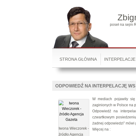
Zbig
poseł na sejm R
STRONA GŁÓWNA
INTERPELACJE
ODPOWIEDŹ NA INTERPELACJĘ WS
W mediach pojawiły się
zaginionych w Polsce na 
Odpowiedź na interpelac
czwartkowym posiedzeniu 
żadnej odpowiedzi” mówi 
Iwona Wieczorek -
Więcej na :
źródło Agencja