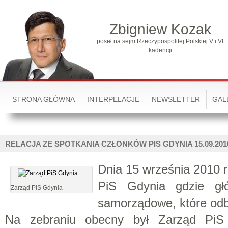
Zbigniew Kozak
poseł na sejm Rzeczypospolitej Polskiej V i VI
kadencji
STRONA GŁÓWNA
INTERPELACJE
NEWSLETTER
GAL
RELACJA ZE SPOTKANIA CZŁONKÓW PIS GDYNIA 15.09.2010
Dnia 15 września 2010 r
PiS Gdynia gdzie g
Zarząd PiS Gdynia
samorządowe, które odbę
Na zebraniu obecny był Zarząd PiS