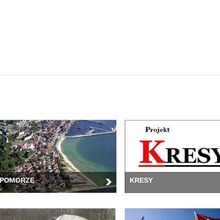
POMORZE
KRESY