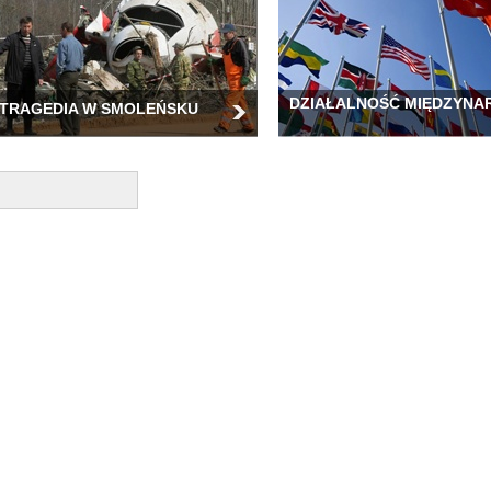
DZIAŁALNOŚĆ MIĘDZYN
TRAGEDIA W SMOLEŃSKU