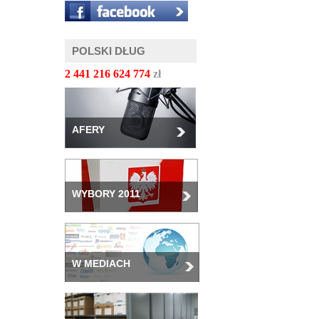
POLSKI DŁUG
2 441 216 626 814
zł
AFERY
WYBORY 2011
W MEDIACH