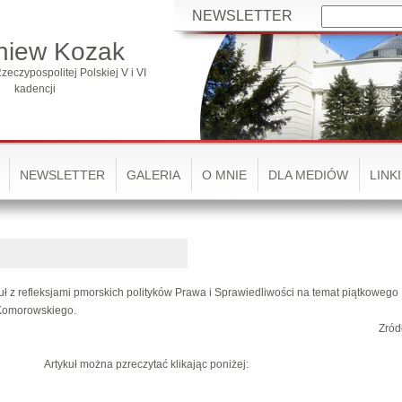
NEWSLETTER
niew Kozak
zeczypospolitej Polskiej V i VI
kadencji
NEWSLETTER
GALERIA
O MNIE
DLA MEDIÓW
LINKI
uł z refleksjami pmorskich polityków Prawa i Sprawiedliwości na temat piątkowego
 Komorowskiego.
Zródł
Artykuł można pzreczytać klikając poniżej: