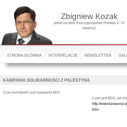
Zbigniew Kozak
poseł na sejm Rzeczypospolitej Polskiej V i VI
kadencji
STRONA GŁÓWNA
INTERPELACJE
NEWSLETTER
GAL
KAMPANIA SOLIDARNOŚCI Z PALESTYNĄ
Czas na bojkot!!! czyli kampania BDS
Czym jest BDS, jak mo
http://www.kampania-p
bds/