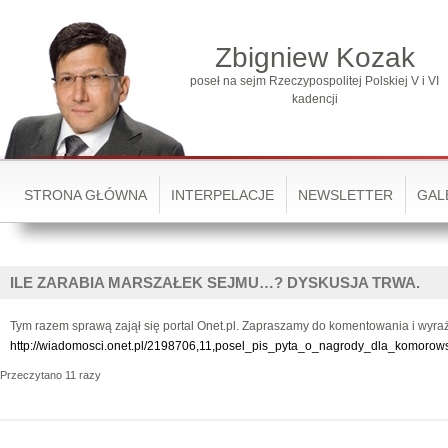
Zbigniew Kozak
poseł na sejm Rzeczypospolitej Polskiej V i VI
kadencji
STRONA GŁÓWNA
INTERPELACJE
NEWSLETTER
GAL
ILE ZARABIA MARSZAŁEK SEJMU…? DYSKUSJA TRWA.
Tym razem sprawą zajął się portal Onet.pl. Zapraszamy do komentowania i wyraż
http://wiadomosci.onet.pl/2198706,11,posel_pis_pyta_o_nagrody_dla_komorows
Przeczytano 11 razy