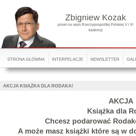
Zbigniew Kozak
poseł na sejm Rzeczypospolitej Polskiej V i VI
kadencji
STRONA GŁÓWNA
INTERPELACJE
NEWSLETTER
GAL
AKCJA KSIĄŻKA DLA RODAKA!
AKCJA
Ksi
ąż
ka dla R
Chcesz podarować Roda
A może masz książki które są w 