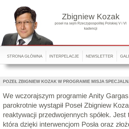
Zbigniew Kozak
poseł na sejm Rzeczypospolitej Polskiej V i VI
kadencji
STRONA GŁÓWNA
INTERPELACJE
NEWSLETTER
GAL
POZEŁ ZBIGNIEW KOZAK W PROGRAMIE MISJA SPECJALN
We wczorajszym programie Anity Gargas 
parokrotnie wystąpił Poseł Zbigniew Koz
reaktywacji przedwojennych spółek. Jest t
która dzięki interwencjom Posła oraz złoż