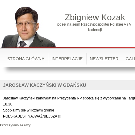
Zbigniew Kozak
poseł na sejm Rzeczypospolitej Polskiej V i VI
kadencji
STRONA GŁÓWNA
INTERPELACJE
NEWSLETTER
GAL
JAROSŁAW KACZYŃSKI W GDAŃSKU
Jarosław Kaczyński kandydat na Prezydenta RP spotka się z wyborcami na Targ
18.30
Spotkajmy się w licznym gronie
POLSKA JEST NAJWAŻNIEJSZA !!!
Przeczytano 14 razy