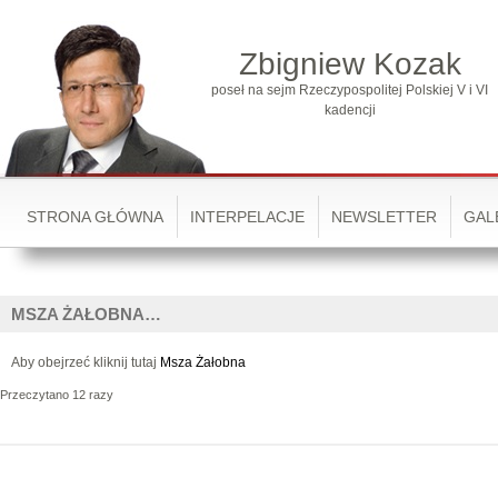
Zbigniew Kozak
poseł na sejm Rzeczypospolitej Polskiej V i VI
kadencji
STRONA GŁÓWNA
INTERPELACJE
NEWSLETTER
GAL
MSZA ŻAŁOBNA…
Aby obejrzeć kliknij tutaj
Msza Żałobna
Przeczytano 12 razy