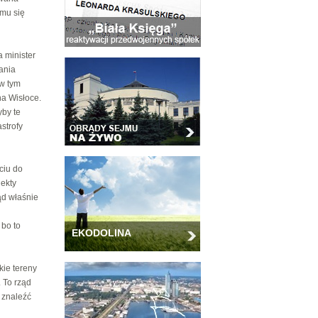
 mu się
a minister
ania
w tym
a Wisłoce.
yby te
strofy
ciu do
jekty
ąd właśnie
 bo to
EKODOLINA
kie tereny
. To rząd
 znaleźć