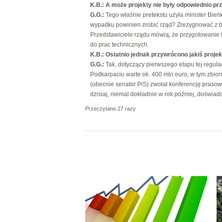
K.B.:
A może projekty nie były odpowiednio p
G.G.:
Tego właśnie pretekstu użyła minister Bieńko
wypadku powinien zrobić rząd? Zrezygnować z b
Przedstawiciele rządu mówią, że przygotowanie ta
do prac technicznych.
K.B.: Ostatnio jednak przywrócono jakiś projek
G.G.:
Tak, dotyczący pierwszego etapu tej regula
Podkarpaciu warte ok. 400 mln euro, w tym zbior
(obecnie senator PiS) zwołał konferencję prasow
dzisiaj, niemal dokładnie w rok później, doświad
Przeczytano 27 razy