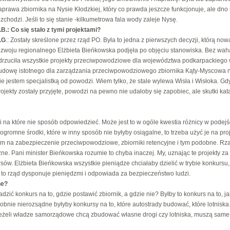
aprawa zbiornika na Nysie Kłodzkiej, który co prawda jeszcze funkcjonuje, ale dno
ozchodzi. Jeśli to się stanie -kilkumetrowa fala wody zaleje Nysę.
.B.: Co się stało z tymi projektami?
.G
.: Zostały skreślone przez rząd PO. Była to jedna z pierwszych decyzji, którą now
ozwoju regionalnego Elżbieta Bieńkowska podjęła po objęciu stanowiska. Bez wah
drzuciła wszystkie projekty przeciwpowodziowe dla województwa podkarpackiego 
udowę istotnego dla zarządzania przeciwpowodziowego zbiornika Kąty-Myscowa n
ie jestem specjalistką od powodzi. Wiem tylko, że stale wylewa Wisła i Wisłoka. Gd
rojekty zostały przyjęte, powodzi na pewno nie udałoby się zapobiec, ale skutki kata
 i na które nie sposób odpowiedzieć. Może jest to w ogóle kwestia różnicy w podejś
gromne środki, które w inny sposób nie byłyby osiągalne, to trzeba użyć je na pro
m na zabezpieczenie przeciwpowodziowe, zbiorniki retencyjne i tym podobne. Rz
ne. Pani minister Bieńkowska rozumie to chyba inaczej. My, uznając te projekty za
rsów. Elżbieta Bieńkowska wszystkie pieniądze chciałaby dzielić w trybie konkursu,
 to rząd dysponuje pieniędzmi i odpowiada za bezpieczeństwo ludzi.
ne?
ić konkurs na to, gdzie postawić zbiornik, a gdzie nie? Byłby to konkurs na to, ja
obnie nierozsądne byłyby konkursy na to, które autostrady budować, które lotniska
a jeżeli władze samorządowe chcą zbudować własne drogi czy lotniska, muszą same