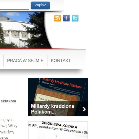
PRACA W SEJMIE
KONTAKT
m skutkom
unijnych.
owej Wisły
dywaliśmy
owana