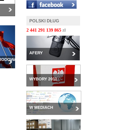
POLSKI DŁUG
2 441 291 141 904
zł
AFERY
ARODOWA
WYBORY 2011
W MEDIACH