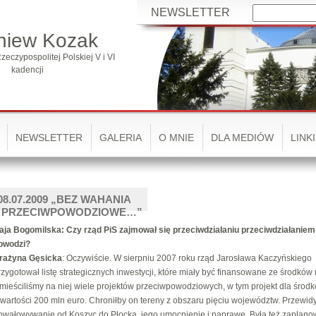
NEWSLETTER
niew Kozak
zeczypospolitej Polskiej V i VI
kadencji
NEWSLETTER
GALERIA
O MNIE
DLA MEDIÓW
LINKI
8.07.2009 „BEZ WAHANIA
Y PRZECIWPOWODZIOWE…”
aja Bogomilska: Czy rząd PiS zajmował się przeciwdziałaniu przeciwdziałanie
owodzi?
rażyna Gęsicka
: Oczywiście. W sierpniu 2007 roku rząd Jarosława Kaczyńskiego
rzygotował listę strategicznych inwestycji, które miały być finansowane ze środków 
mieściliśmy na niej wiele projektów przeciwpowodziowych, w tym projekt dla środk
 wartości 200 mln euro. Chroniłby on tereny z obszaru pięciu województw. Przewi
bwałowywanie od Koszyc do Płocka, jego umocnienie i naprawę. Była też zaplan