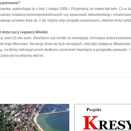
rzygotowane?
wska, wykreślając je z listy 1 lutego 2008 r. Przyjmijmy, że nawet tak było. Co w t
udowy instalacji przeciwpowodziowych czy opracować dokumentację i zrealizować
kiego projektu trwa ok. 2 lat. Gdyby więc projekty realizowano, właśnie teraz był
t dotyczący regulacji Wisłoki.
cji, wart 20 mln euro. Skreślono zaś środki na inwestycje chroniące przed powodzi
nik Kąty-Myscowa. Na drugi dzień po tych decyzjach, mój były zastępca Władysław 
ą, na której ostrzegał przed skutkami zaniechań inwestycji w przypadku powodzi. I
czamy jej na własnej skórze.