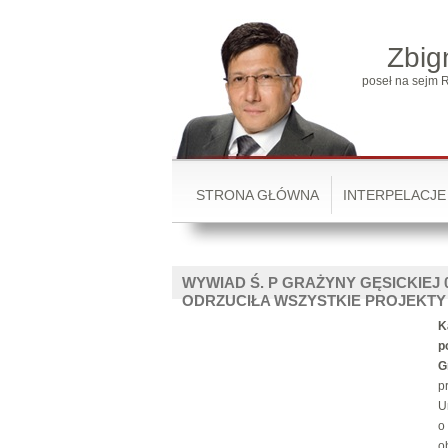
Zbig
poseł na sejm R
STRONA GŁÓWNA
INTERPELACJE
WYWIAD Ś. P GRAŻYNY GĘSICKIEJ 0
ODRZUCIŁA WSZYSTKIE PROJEKT
K
p
G
p
U
o
o