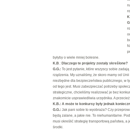
n
r
K
G
r
o
b
N
p
byłyby o wiele mniej bolesne.
K.B
.:
Dlaczego te projekty zostały skreślone?
G.G.:
To jest pytanie, które wszyscy sobie zadają
rządzenia. My uznaliśmy, że skoro mamy od Unii o
niezbędne dla bezpieczeństwa publicznego, w ty
od tego jest. Musi zabezpieczać potrzeby społecz
strategiczne, chcieliśmy realizować je bez konku
znakomicie usprawiedliwia urzędnika. A przecież
K.B.:
A może te konkursy były jednak koniecz
G.G.:
Jak pani sobie to wyobraża? Czy przeprowadz
będą zalane, a jakie nie. To niehumanitarne. Pod
musi określić strategię transportową państwa, 
środki.