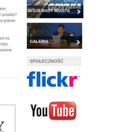
akim
SESJA RADY MIASTA
 projekty?
yby gotowe
ami na
GALERIA
Ortyl
 właśnie
SPOŁECZNOŚĆ