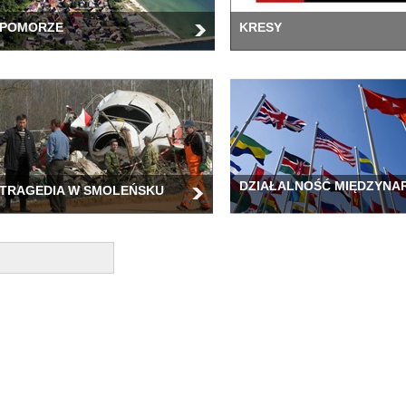
POMORZE
KRESY
DZIAŁALNOŚĆ MIĘDZYN
TRAGEDIA W SMOLEŃSKU