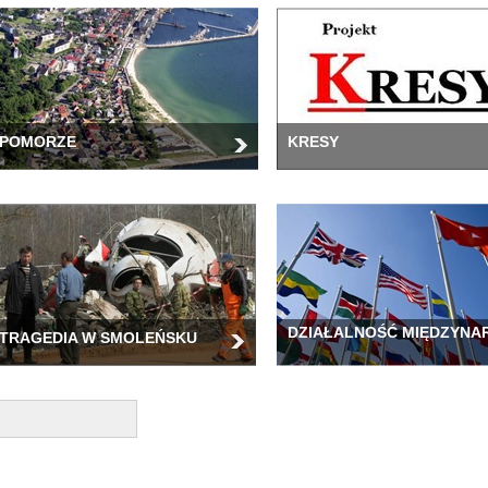
POMORZE
KRESY
DZIAŁALNOŚĆ MIĘDZYN
TRAGEDIA W SMOLEŃSKU