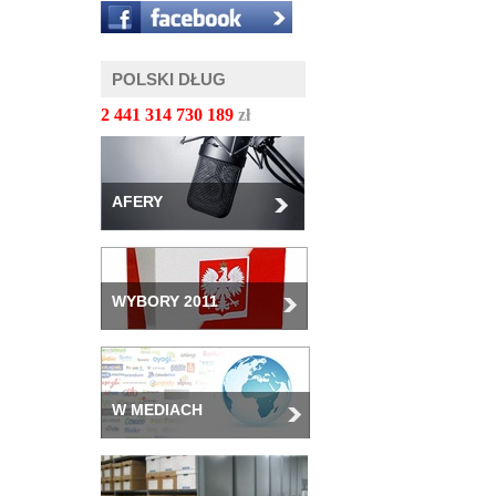
POLSKI DŁUG
2 441 314 732 232
zł
AFERY
WYBORY 2011
W MEDIACH