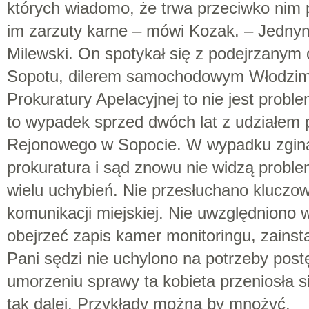
których wiadomo, że trwa przeciwko nim
im zarzuty karne – mówi Kozak. – Jednym
Milewski. On spotykał się z podejrzany
Sopotu, dilerem samochodowym Włodzim
Prokuratury Apelacyjnej to nie jest probl
to wypadek sprzed dwóch lat z udziałem
Rejonowego w Sopocie. W wypadku zginął
prokuratura i sąd znowu nie widzą probl
wielu uchybień. Nie przesłuchano kluczo
komunikacji miejskiej. Nie uwzględniono 
obejrzeć zapis kamer monitoringu, zainsta
Pani sędzi nie uchylono na potrzeby pos
umorzeniu sprawy ta kobieta przeniosła si
tak dalej. Przykłady można by mnożyć.