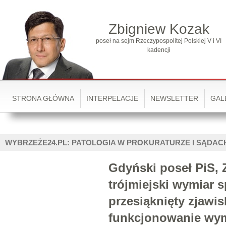
Zbigniew Kozak
poseł na sejm Rzeczypospolitej Polskiej V i VI
kadencji
STRONA GŁÓWNA
INTERPELACJE
NEWSLETTER
GAL
WYBRZEŻE24.PL: PATOLOGIA W PROKURATURZE I SĄDAC
Gdyński poseł PiS, 
trójmiejski wymiar s
przesiąknięty zjawi
funkcjonowanie wym