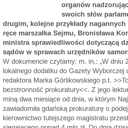
organów nadzorując
swoich słów parlame
drugim, kolejne przykłady nagannych z
ręce marszałka Sejmu, Bronisława Ko
ministra sprawiedliwości dotyczącą dz
sądów w sprawach urzędników samo
W dokumencie czytamy: m. in.: „W dniu 2
lokalnego dodatku do Gazety Wyborczej u
redaktora Marka Górlikowskiego p.t. >>To
bezstronność prokuratury<<. Z jego lektu
miną dwa miesiące od dnia, w którym Naj
zawiadomiła gdańską prokuraturę o podej
kierownictwo tutejszego magistratu prze
sięgającego ponad 4 mln zł. Do dnia dzis